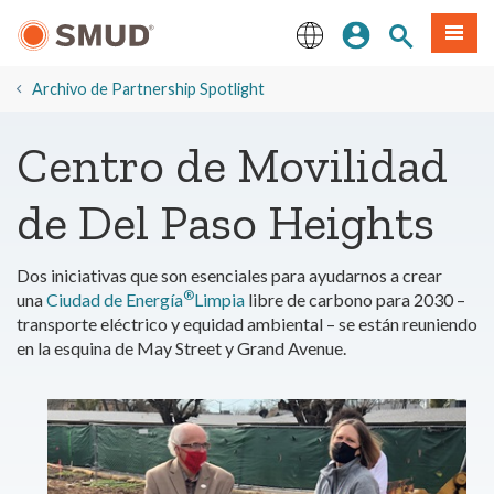
Ir
Iniciar sesión
Buscar en el 
Menú
al
contenido
English
principal
Archivo de Partnership Spotlight
Centro de Movilidad
de Del Paso Heights
Dos iniciativas que son esenciales para ayudarnos a crear
®
una
Ciudad de Energía
Limpia
libre de carbono para 2030 –
transporte eléctrico y equidad ambiental – se están reuniendo
en la esquina de May Street y Grand Avenue.