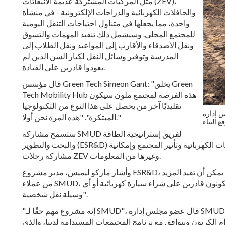
مثل المركبات المشتركة عديمة الانبعاثات (ZEV)،
والحافلات الكهربائية والدراجات الإلكترونية - في منشأة
واحدة، مما يجعلها في متناول احتياجات التنقل اليومية
للمجتمع المحلي. وسيشمل ذلك تنفيذ المهمات والتسوق
ونقل الأصدقاء والأقارب إلى المواعيد ونقل الطلاب إلى
المدرسة وتوفير وسائل النقل لكبار السن الذين لم
يعودوا قادرين على القيادة.
قال مؤسس Green Tech Simeon Gant: "يخلق Green
Tech Mobility Hub هذه الفرصة لمجتمع ملون سيكون
تقليديًا آخر من يحصل على هذا النوع من التكنولوجيا
وهايدي سانبورن، يضعان
المبتكرة". "هذه المرة نحن أولا."
ستسمح مشاركة SMUD لفريق إستراتيجية الطاقة
والبحث والتطوير (ESR&D) لدينا بالوصول إلى البيانات المتعلقة باستخدام المركبات الكهربائية وتأثير المجتمع وإمكانية
مشاركة رحلات ZEV وغيرها من المعلومات.
وأشار ماركو ليميس، مدير مشروع ESR&D، إلى أن "هذا قد يخبرنا ما إذا كانت مراكز التنقل مثل هذه يمكن أن تفيد المزيد
من عملاء SMUD، وخاصة العملاء ذوي الدخل المنخفض الذين قد لا يكونون قادرين على شراء سيارة كهربائية أو أي
وسيلة نقل شخصية".
"إنه مشروع مهم حقًا لـ SMUD"، قال عضو مجلس إدارة SMUD، روب كيرث، في حفل وضع حجر الأساس في فبراير
"إنه يعزز التزامنا بهدفنا المتمثل في 2030 انعدام الكربون ويتوافق مع برنامج المجتمعات المستدامة لدينا، والذي