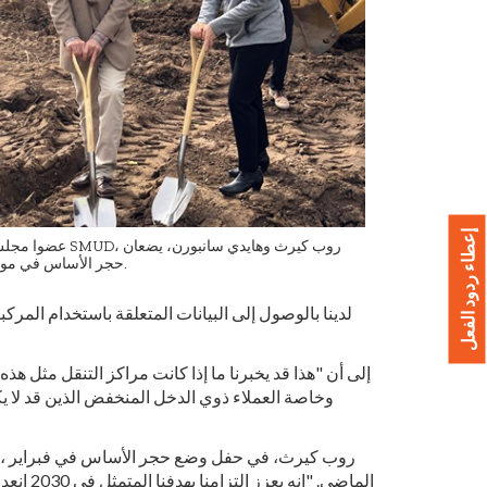
إعطاء ردود الفعل
عضوا مجلس إدارة SMUD، روب كيرث 
حجر الأساس في موقع البناء.
الماضي. 