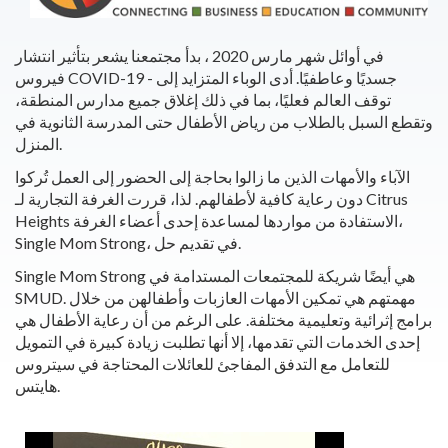
في أوائل شهر مارس 2020 ، بدأ مجتمعنا يشعر بتأثير انتشار
فيروس COVID-19 - جسديًا وعاطفيًا. أدى الوباء المتزايد إلى
توقف العالم فعليًا، بما في ذلك إغلاق جميع مدارس المنطقة،
وتقطع السبل بالطلاب من رياض الأطفال حتى المدرسة الثانوية في
المنزل.
الآباء والأمهات الذين ما زالوا بحاجة إلى الحضور إلى العمل تُركوا
دون رعاية كافية لأطفالهم. لذا، قررت الغرفة التجارية لـ Citrus
Heights الاستفادة من مواردها لمساعدة إحدى أعضاء الغرفة،
Single Mom Strong، في تقديم حل.
Single Mom Strong هي أيضًا شريكة للمجتمعات المستدامة في
SMUD. مهمتهم هي تمكين الأمهات العازبات وأطفالهن من خلال
برامج إثرائية وتعليمية مختلفة. على الرغم من أن رعاية الأطفال هي
إحدى الخدمات التي تقدمها، إلا أنها تطلبت زيادة كبيرة في التمويل
للتعامل مع التدفق المفاجئ للعائلات المحتاجة في سيتروس
هايتس.