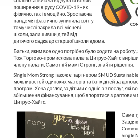
спільнота почала відчувати вплив
поширення вірусу COVID-19 - як
фізично, так і емоційно. Зростаюча
пандемія фактично зупинила світ, у
тому числі закрила всі місцеві
школи, залишивши дітей від
дитячого садка до старшої школи вдома.
Батьки, яким все одно потрібно було ходити на роботу,
Тож Торгово-промислова палата Цитрус-Хайтс вирішил
члену палати, Самотній мамі Стронг, знайти рішення.
Single Mom Strong також є партнером SMUD Sustainable 
можливостей одиноких матерів та їхніх дітей за допом
програм. Хоча догляд за дітьми є однією з послуг, які
збільшення фінансування, щоб впоратися з раптовим 
Цитрус-Хайтс.
Саме т
Завдяки
Commun
Single