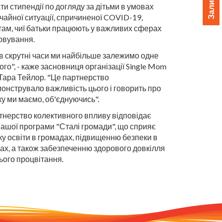
и стипендії по догляду за дітьми в умовах
чайної ситуації, спричиненої COVID-19,
там, чиї батьки працюють у важливих сферах
овування.
в скрутні часи ми найбільше залежимо одне
ого", - каже засновниця організації Single Mom
 Тара Тейлор. "Це партнерство
онструвало важливість цього і говорить про
ку ми маємо, об'єднуючись".
тнерство колективного впливу відповідає
нашої програми "Сталі громади", що сприяє
ку освіти в громадах, підвищенню безпеки в
ах, а також забезпеченню здорового довкілля
ього процвітання.