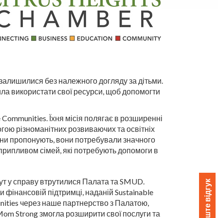
 залишилися без належного догляду за дітьми.
а використати свої ресурси, щоб допомогти
Communities. Їхня місія полягає в розширенні
огою різноманітних розвиваючих та освітніх
 вони пропонують, вони потребували значного
припливом сімей, які потребують допомоги в
ут у справу втрутилися Палата та SMUD.
Залиште відгук
 фінансовій підтримці, наданій Sustainable
ities через наше партнерство з Палатою,
 Mom Strong змогла розширити свої послуги та