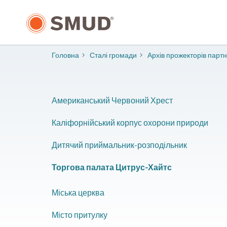
Перейти
до
основного
змісту
Головна
Сталі громади
Архів прожекторів парт
Американський Червоний Хрест
Каліфорнійський корпус охорони природи
Дитячий приймальник-розподільник
Торгова палата Цитрус-Хайтс
Міська церква
Місто притулку