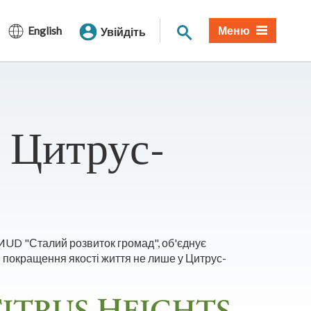
Пошук по сайту
English
Меню
Увійдіть
а Цитрус-
UD "Сталий розвиток громад", об'єднує
ля покращення якості життя не лише у Цитрус-