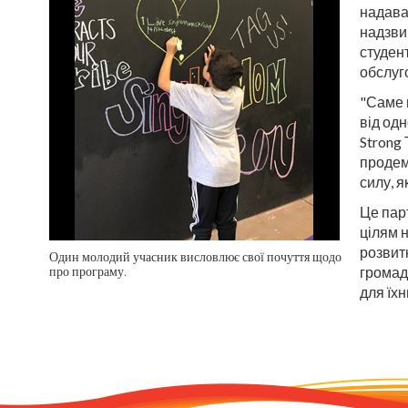
надават
надзви
студен
обслуг
"Саме 
від одн
Strong
продем
силу, я
Це пар
цілям 
розвит
Один молодий учасник висловлює свої почуття щодо
громад
про програму.
для їхн