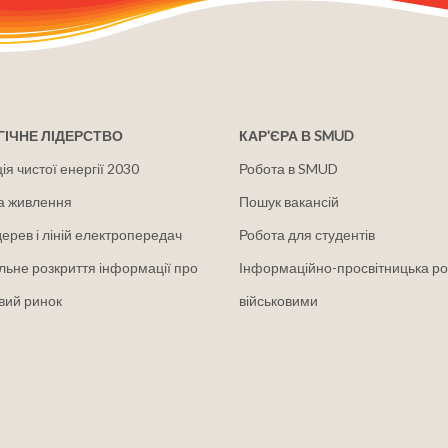
ІЧНЕ ЛІДЕРСТВО
КАР'ЄРА В SMUD
я чистої енергії 2030
Робота в SMUD
а живлення
Пошук вакансій
дерев і ліній електропередач
Робота для студентів
льне розкриття інформації про
Інформаційно-просвітницька ро
вий ринок
військовими