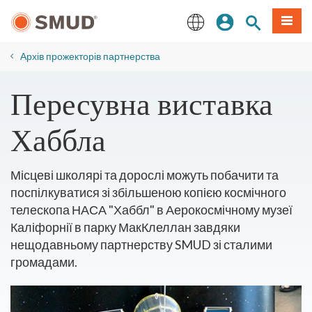
Перейти
Увійдіть
Пошук по 
Мен
до
основного
English
змісту
Архів прожекторів партнерства
Пересувна виставка
Хаббла
Місцеві школярі та дорослі можуть побачити та
поспілкуватися зі збільшеною копією космічного
телескопа НАСА "Хаббл" в Аерокосмічному музеї
Каліфорнії в парку МакКлеллан завдяки
нещодавньому партнерству SMUD зі сталими
громадами.