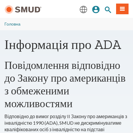
Перейти
Увійдіть
Пошук по 
Мен
до
основного
English
змісту
Головна
Інформація про ADA
Повідомлення відповідно
до Закону про американців
з обмеженими
можливостями
Відповідно до вимог розділу II Закону про американців з
інвалідністю 1990 (ADA), SMUD не дискримінуватиме
кваліфікованих осіб з інвалідністю на підставі