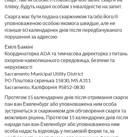
плівку, будуть надані особам з інвалідністю на запит.
Скарга має бути подана скаржником та/або його/її
уповноваженою особою якомога швидше, але не
пізніше 60 календарних днів після передбачуваного
порушення за адресою:
Емілі Баккіні
Координаторка ADA та тимчасова директорка з питань
охорони навколишнього середовища, безпеки та
нерухомості
Sacramento Municipal Utility District
PO Поштова скринька 15830, MS A311
Sacramento, Каліфорнія 95852-0830
Протягом 15 календарних днів після отримання скарги
пан ван Екеленбург або уповноважена ним особа
зустрінеться зі скаржником для обговорення скарги та
можливих рішень. Протягом 15 календарних днів після
наради пан ван Екеленбург або уповноважена ним
особа надасть відповідь у письмовій формі та, за