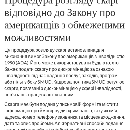
відповідно до Закону про
американців з обмеженими
можливостями
Ця процедура розгляду скарг встановлена для
виконання вимог Закону про американців з інвалідністю
1990 (ADA). Його може використовувати будь-хто, хто
бажає подати скаргу про дискримінацію за ознакою
інвалідності під час надання послуг, заходів, програм
або пільг з боку SMUD. Кадрова політика SMUD регулює
скарги, пов'язані з дискримінацією у сфері інвалідності,
пов'язані з працевлаштуванням.
Скарга має бути подана у письмовій формі та містити
інформацію про ймовірну дискримінацію, таку як ім'я,
адреса, номер телефону заявника та місцезнаходження,
дата та опис проблеми. Альтернативні способи подання
скарг, такі як особисті співбесіди або запис скарги на