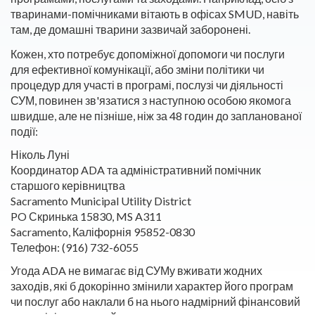
тваринами-помічниками вітають в офісах SMUD, навіть
там, де домашні тварини зазвичай заборонені.
Кожен, хто потребує допоміжної допомоги чи послуги
для ефективної комунікації, або зміни політики чи
процедур для участі в програмі, послузі чи діяльності
СУМ, повинен зв'язатися з наступною особою якомога
швидше, але не пізніше, ніж за 48 годин до запланованої
події:
Ніколь Луні
Координатор ADA та адміністративний помічник
старшого керівництва
Sacramento Municipal Utility District
PO Скринька 15830, MS A311
Sacramento, Каліфорнія 95852-0830
Телефон: (916) 732-6055
Угода ADA не вимагає від СУМу вживати жодних
заходів, які б докорінно змінили характер його програм
чи послуг або наклали б на нього надмірний фінансовий