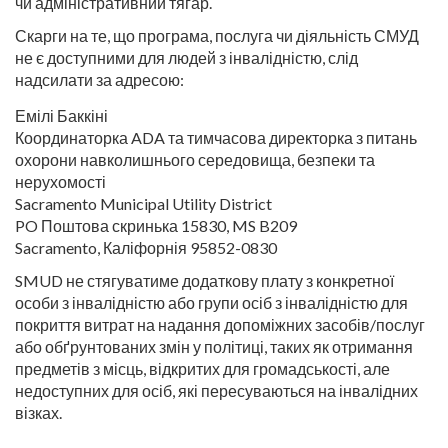
чи адміністративний тягар.
Скарги на те, що програма, послуга чи діяльність СМУД
не є доступними для людей з інвалідністю, слід
надсилати за адресою:
Емілі Баккіні
Координаторка ADA та тимчасова директорка з питань
охорони навколишнього середовища, безпеки та
нерухомості
Sacramento Municipal Utility District
PO Поштова скринька 15830, MS B209
Sacramento, Каліфорнія 95852-0830
SMUD не стягуватиме додаткову плату з конкретної
особи з інвалідністю або групи осіб з інвалідністю для
покриття витрат на надання допоміжних засобів/послуг
або обґрунтованих змін у політиці, таких як отримання
предметів з місць, відкритих для громадськості, але
недоступних для осіб, які пересуваються на інвалідних
візках.