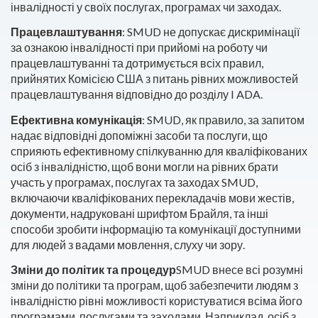
інвалідності у своїх послугах, програмах чи заходах.
Працевлаштування
: SMUD не допускає дискримінації
за ознакою інвалідності при прийомі на роботу чи
працевлаштуванні та дотримується всіх правил,
прийнятих Комісією США з питань рівних можливостей
працевлаштування відповідно до розділу I ADA.
Ефективна комунікація
: SMUD, як правило, за запитом
надає відповідні допоміжні засоби та послуги, що
сприяють ефективному спілкуванню для кваліфікованих
осіб з інвалідністю, щоб вони могли на рівних брати
участь у програмах, послугах та заходах SMUD,
включаючи кваліфікованих перекладачів мови жестів,
документи, надруковані шрифтом Брайля, та інші
способи зробити інформацію та комунікації доступними
для людей з вадами мовлення, слуху чи зору.
Зміни до політик та процедур
SMUD внесе всі розумні
зміни до політики та програм, щоб забезпечити людям з
інвалідністю рівні можливості користуватися всіма його
програмами, послугами та заходами. Наприклад, осіб з