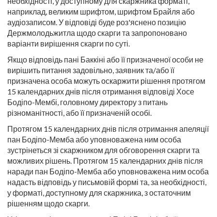
необхідності, у доступному для скаржника форматі,
наприклад, великим шрифтом, шрифтом Брайля або
аудіозаписом. У відповіді буде роз'яснено позицію
Держмолодьжитла щодо скарги та запропоновано
варіанти вирішення скарги по суті.
Якщо відповідь пані Баккіні або її призначеної особи не
вирішить питання задовільно, заявник та/або її
призначена особа можуть оскаржити рішення протягом
15 календарних днів після отримання відповіді Хосе
Бодіпо-Мембі, головному директору з питань
різноманітності, або її призначеній особі.
Протягом 15 календарних днів після отримання апеляції
пан Бодіпо-Мемба або уповноважена ним особа
зустрінеться зі скаржником для обговорення скарги та
можливих рішень. Протягом 15 календарних днів після
наради пан Бодіпо-Мемба або уповноважена ним особа
надасть відповідь у письмовій формі та, за необхідності,
у форматі, доступному для скаржника, з остаточним
рішенням щодо скарги.