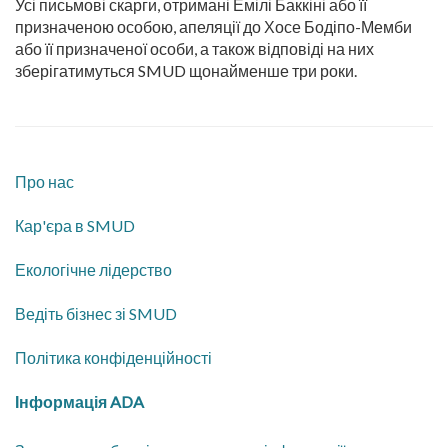
Усі письмові скарги, отримані Емілі Баккіні або її
призначеною особою, апеляції до Хосе Бодіпо-Мемби
або її призначеної особи, а також відповіді на них
зберігатимуться SMUD щонайменше три роки.
Про нас
Кар'єра в SMUD
​Екологічне лідерство
Ведіть бізнес зі SMUD
Політика конфіденційності
Інформація ADA