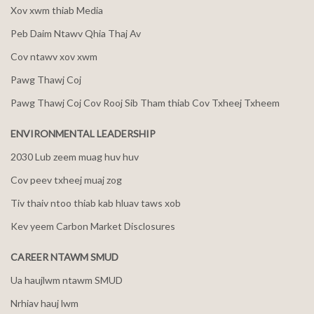
Xov xwm thiab Media
Peb Daim Ntawv Qhia Thaj Av
Cov ntawv xov xwm
Pawg Thawj Coj
Pawg Thawj Coj Cov Rooj Sib Tham thiab Cov Txheej Txheem
ENVIRONMENTAL LEADERSHIP
2030 Lub zeem muag huv huv
Cov peev txheej muaj zog
Tiv thaiv ntoo thiab kab hluav taws xob
Kev yeem Carbon Market Disclosures
CAREER NTAWM SMUD
Ua haujlwm ntawm SMUD
Nrhiav hauj lwm