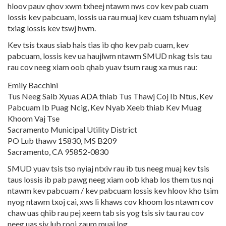
hloov pauv qhov xwm txheej ntawm nws cov kev pab cuam
lossis kev pabcuam, lossis ua rau muaj kev cuam tshuam nyiaj
txiag lossis kev tswj hwm.
Kev tsis txaus siab hais tias ib qho kev pab cuam, kev
pabcuam, lossis kev ua haujlwm ntawm SMUD nkag tsis tau
rau cov neeg xiam oob qhab yuav tsum raug xa mus rau:
Emily Bacchini
Tus Neeg Saib Xyuas ADA thiab Tus Thawj Coj Ib Ntus, Kev
Pabcuam Ib Puag Ncig, Kev Nyab Xeeb thiab Kev Muag
Khoom Vaj Tse
Sacramento Municipal Utility District
PO Lub thawv 15830, MS B209
Sacramento, CA 95852-0830
SMUD yuav tsis tso nyiaj ntxiv rau ib tus neeg muaj kev tsis
taus lossis ib pab pawg neeg xiam oob khab los them tus nqi
ntawm kev pabcuam / kev pabcuam lossis kev hloov kho tsim
nyog ntawm txoj cai, xws li khaws cov khoom los ntawm cov
chaw uas qhib rau pej xeem tab sis yog tsis siv tau rau cov
neeg uas siv lub rooj zaum muaj log.