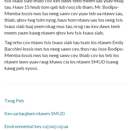
tsis txaus siab thiab cov kev daws teeb meem uas yuav muaj
tau. Hauv 15 hnub tom qab lub rooj sib tham, Mr. Bodipo-
Memba lossis nws tus neeg sawv cev yuav teb ua ntawv sau,
thiab, qhov twg tsim nyog, hauv hom ntawv uas tus neeg tsis
txaus siab tuaj yeem nkag mus tau, nrog rau kev daws teeb
meem zaum kawg ntawm qhov kev tsis txaus siab.
Tag nrho cov ntawv tsis txaus siab tau txais los ntawm Emily
Bacchini lossis nws tus neeg sawv cev, thov rau Jose Bodipo-
Memba lossis nws tus neeg sawv cev, thiab cov lus teb los
ntawm lawv yuav raug khaws cia los ntawm SMUD tsawg
kawg peb xyoos.
Txog Peb
Kev ua haujlwm ntawm SMUD
​Environmental kev coj noj coj ua