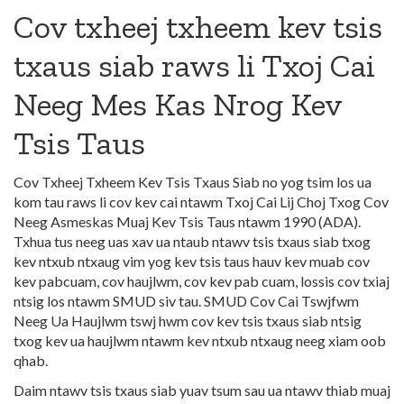
Cov txheej txheem kev tsis
txaus siab raws li Txoj Cai
Neeg Mes Kas Nrog Kev
Tsis Taus
Cov Txheej Txheem Kev Tsis Txaus Siab no yog tsim los ua
kom tau raws li cov kev cai ntawm Txoj Cai Lij Choj Txog Cov
Neeg Asmeskas Muaj Kev Tsis Taus ntawm 1990 (ADA).
Txhua tus neeg uas xav ua ntaub ntawv tsis txaus siab txog
kev ntxub ntxaug vim yog kev tsis taus hauv kev muab cov
kev pabcuam, cov haujlwm, cov kev pab cuam, lossis cov txiaj
ntsig los ntawm SMUD siv tau. SMUD Cov Cai Tswjfwm
Neeg Ua Haujlwm tswj hwm cov kev tsis txaus siab ntsig
txog kev ua haujlwm ntawm kev ntxub ntxaug neeg xiam oob
qhab.
Daim ntawv tsis txaus siab yuav tsum sau ua ntawv thiab muaj