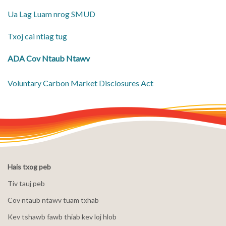
Ua Lag Luam nrog SMUD
Txoj cai ntiag tug
ADA Cov Ntaub Ntawv
Voluntary Carbon Market Disclosures Act
Hais txog peb
Tiv tauj peb
Cov ntaub ntawv tuam txhab
Kev tshawb fawb thiab kev loj hlob