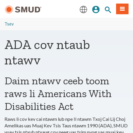
Hla
Kos Npe
Nrhiav qhov
Ntawv
mus
rau
English
Cov
Tsev
Ntsiab
Lus
ADA cov ntaub
Tseem
Ceeb
ntawv
Daim ntawv ceeb toom
raws li Americans With
Disabilities Act
Raws li cov kev cai ntawm lub npe II ntawm Txoj Cai Lij Choj
Amelikas uas Muaj Kev Tsis Taus ntawm 1990 (ADA), SMUD
yuav tsis ntxub ntxaug cov neeg uas tsim nyog uas muaj kev