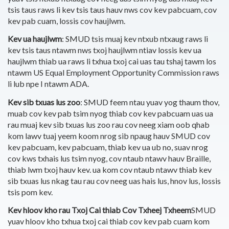
tsis taus raws li kev tsis taus hauv nws cov kev pabcuam, cov
kev pab cuam, lossis cov haujlwm.
Kev ua haujlwm
: SMUD tsis muaj kev ntxub ntxaug raws li
kev tsis taus ntawm nws txoj haujlwm ntiav lossis kev ua
haujlwm thiab ua raws li txhua txoj cai uas tau tshaj tawm los
ntawm US Equal Employment Opportunity Commission raws
li lub npe I ntawm ADA.
Kev sib txuas lus zoo
: SMUD feem ntau yuav yog thaum thov,
muab cov kev pab tsim nyog thiab cov kev pabcuam uas ua
rau muaj kev sib txuas lus zoo rau cov neeg xiam oob qhab
kom lawv tuaj yeem koom nrog sib npaug hauv SMUD cov
kev pabcuam, kev pabcuam, thiab kev ua ub no, suav nrog
cov kws txhais lus tsim nyog, cov ntaub ntawv hauv Braille,
thiab lwm txoj hauv kev. ua kom cov ntaub ntawv thiab kev
sib txuas lus nkag tau rau cov neeg uas hais lus, hnov lus, lossis
tsis pom kev.
Kev hloov kho rau Txoj Cai thiab Cov Txheej Txheem
SMUD
yuav hloov kho txhua txoj cai thiab cov kev pab cuam kom