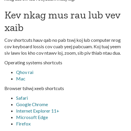
Kev nkag mus rau lub vev
xaib
Cov shortcuts hauv qab no pab tswj koj lub computer nrog
cov keyboard lossis cov cuab yeej pabcuam. Koj tuaj yeem
siv lawv los kho cov ntawv loj, zoom, sib piv thiab ntau dua.
Operating systems shortcuts
Qhov rai
Mac
Browser tshwj xeeb shortcuts
Safari
Google Chrome
Internet Explorer 11+
Microsoft Edge
Firefox