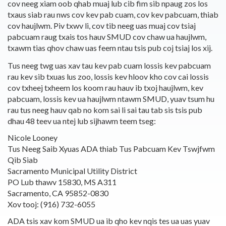
cov neeg xiam oob qhab muaj lub cib fim sib npaug zos los
txaus siab rau nws cov kev pab cuam, cov kev pabcuam, thiab
cov haujlwm. Piv txwv li, cov tib neeg uas muaj cov tsiaj
pabcuam raug txais tos hauv SMUD cov chaw ua haujlwm,
txawm tias qhov chaw uas feem ntau tsis pub coj tsiaj los xij.
Tus neeg twg uas xav tau kev pab cuam lossis kev pabcuam
rau kev sib txuas lus zoo, lossis kev hloov kho cov cai lossis
cov txheej txheem los koom rau hauv ib txoj haujlwm, kev
pabcuam, lossis kev ua haujlwm ntawm SMUD, yuav tsum hu
rau tus neeg hauv qab no kom sai li sai tau tab sis tsis pub
dhau 48 teev ua ntej lub sijhawm teem tseg:
Nicole Looney
Tus Neeg Saib Xyuas ADA thiab Tus Pabcuam Kev Tswjfwm
Qib Siab
Sacramento Municipal Utility District
PO Lub thawv 15830, MS A311
Sacramento, CA 95852-0830
Xov tooj: (916) 732-6055
ADA tsis xav kom SMUD ua ib qho kev nqis tes ua uas yuav