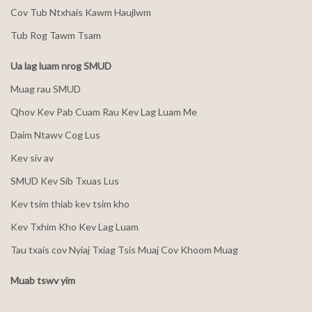
Cov Tub Ntxhais Kawm Haujlwm
Tub Rog Tawm Tsam
Ua lag luam nrog SMUD
Muag rau SMUD
Qhov Kev Pab Cuam Rau Kev Lag Luam Me
Daim Ntawv Cog Lus
Kev siv av
SMUD Kev Sib Txuas Lus
Kev tsim thiab kev tsim kho
Kev Txhim Kho Kev Lag Luam
Tau txais cov Nyiaj Txiag Tsis Muaj Cov Khoom Muag
Muab tswv yim