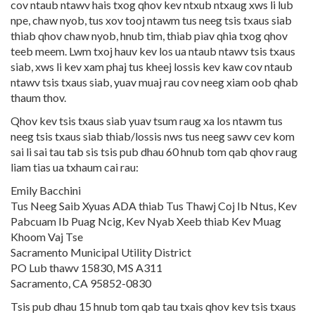
cov ntaub ntawv hais txog qhov kev ntxub ntxaug xws li lub
npe, chaw nyob, tus xov tooj ntawm tus neeg tsis txaus siab
thiab qhov chaw nyob, hnub tim, thiab piav qhia txog qhov
teeb meem. Lwm txoj hauv kev los ua ntaub ntawv tsis txaus
siab, xws li kev xam phaj tus kheej lossis kev kaw cov ntaub
ntawv tsis txaus siab, yuav muaj rau cov neeg xiam oob qhab
thaum thov.
Qhov kev tsis txaus siab yuav tsum raug xa los ntawm tus
neeg tsis txaus siab thiab/lossis nws tus neeg sawv cev kom
sai li sai tau tab sis tsis pub dhau 60 hnub tom qab qhov raug
liam tias ua txhaum cai rau:
Emily Bacchini
Tus Neeg Saib Xyuas ADA thiab Tus Thawj Coj Ib Ntus, Kev
Pabcuam Ib Puag Ncig, Kev Nyab Xeeb thiab Kev Muag
Khoom Vaj Tse
Sacramento Municipal Utility District
PO Lub thawv 15830, MS A311
Sacramento, CA 95852-0830
Tsis pub dhau 15 hnub tom qab tau txais qhov kev tsis txaus