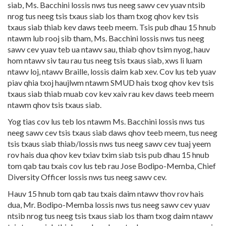
siab, Ms. Bacchini lossis nws tus neeg sawv cev yuav ntsib
nrog tus neeg tsis txaus siab los tham txog qhov kev tsis
txaus siab thiab kev daws teeb meem. Tsis pub dhau 15 hnub
ntawm lub rooj sib tham, Ms. Bacchini lossis nws tus neeg
sawv cev yuav teb ua ntawv sau, thiab qhov tsim nyog, hauv
hom ntawv siv tau rau tus neeg tsis txaus siab, xws li luam
ntawv loj, ntawv Braille, lossis daim kab xev. Cov lus teb yuav
piav qhia txoj haujlwm ntawm SMUD hais txog qhov kev tsis
txaus siab thiab muab cov kev xaiv rau kev daws teeb meem
ntawm qhov tsis txaus siab.
Yog tias cov lus teb los ntawm Ms. Bacchini lossis nws tus
neeg sawv cev tsis txaus siab daws qhov teeb meem, tus neeg
tsis txaus siab thiab/lossis nws tus neeg sawv cev tuaj yeem
rov hais dua qhov kev txiav txim siab tsis pub dhau 15 hnub
tom qab tau txais cov lus teb rau Jose Bodipo-Memba, Chief
Diversity Officer lossis nws tus neeg sawv cev.
Hauv 15 hnub tom qab tau txais daim ntawv thov rov hais
dua, Mr. Bodipo-Memba lossis nws tus neeg sawv cev yuav
ntsib nrog tus neeg tsis txaus siab los tham txog daim ntawv