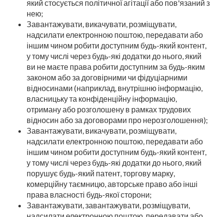
який стосується політичної агітації або пов'язаний з
нею;
Завантажувати, викачувати, розміщувати,
надсилати електронною поштою, передавати або
іншим чином робити доступним будь-який контент,
у тому числі через будь-які додатки до нього, який
ви не маєте права робити доступним за будь-яким
законом або за договірними чи фідуціарними
відносинами (наприклад, внутрішню інформацію,
власницьку та конфіденційну інформацію,
отриману або розголошену в рамках трудових
відносин або за договорами про нерозголошення);
Завантажувати, викачувати, розміщувати,
надсилати електронною поштою, передавати або
іншим чином робити доступним будь-який контент,
у тому числі через будь-які додатки до нього, який
порушує будь-який патент, торгову марку,
комерційну таємницю, авторське право або інші
права власності будь-якої сторони;
Завантажувати, завантажувати, розміщувати,
надсилати електронною поштою, передавати або