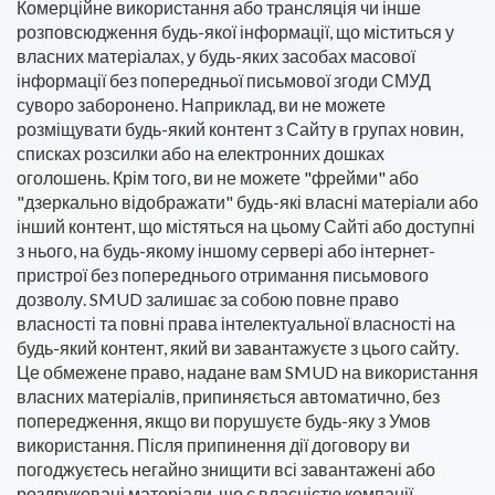
Комерційне використання або трансляція чи інше
розповсюдження будь-якої інформації, що міститься у
власних матеріалах, у будь-яких засобах масової
інформації без попередньої письмової згоди СМУД
суворо заборонено. Наприклад, ви не можете
розміщувати будь-який контент з Сайту в групах новин,
списках розсилки або на електронних дошках
оголошень. Крім того, ви не можете "фрейми" або
"дзеркально відображати" будь-які власні матеріали або
інший контент, що містяться на цьому Сайті або доступні
з нього, на будь-якому іншому сервері або інтернет-
пристрої без попереднього отримання письмового
дозволу. SMUD залишає за собою повне право
власності та повні права інтелектуальної власності на
будь-який контент, який ви завантажуєте з цього сайту.
Це обмежене право, надане вам SMUD на використання
власних матеріалів, припиняється автоматично, без
попередження, якщо ви порушуєте будь-яку з Умов
використання. Після припинення дії договору ви
погоджуєтесь негайно знищити всі завантажені або
роздруковані матеріали, що є власністю компанії.