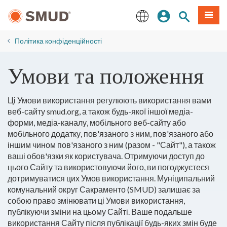
Перейти
Увійдіть
Пошук по 
Мен
до
основного
English
змісту
Політика конфіденційності
Умови та положення
Ці Умови використання регулюють використання вами
веб-сайту smud.org, а також будь-якої іншої медіа-
форми, медіа-каналу, мобільного веб-сайту або
мобільного додатку, пов'язаного з ним, пов'язаного або
іншим чином пов'язаного з ним (разом - "Сайт"), а також
ваші обов'язки як користувача. Отримуючи доступ до
цього Сайту та використовуючи його, ви погоджуєтеся
дотримуватися цих Умов використання. Муніципальний
комунальний округ Сакраменто (SMUD) залишає за
собою право змінювати ці Умови використання,
публікуючи зміни на цьому Сайті. Ваше подальше
використання Сайту після публікації будь-яких змін буде