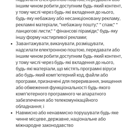
іншим чином робити доступним будь-який контент,
у тому числі через будь-які вкладення до нього,
будь-яку небажану або несанкціоновану рекламу,
рекламні матеріали, "небажану пошту," " спам," "
ланцюгові листи," " фінансові піраміди," будь-яку
іншу форму настирливої реклами;
Завантажувати, викачувати, розміщувати,
надсилати електронною поштою, передавати або
іншим чином робити доступним будь-який контент,
у тому числі через будь-які вкладення до нього,
будь-які матеріали, що містять програмні віруси
або будь-який комп'ютерний код, файли або
програми, призначені для переривання, знищення
або обмеження функціональності будь-якого
комп'ютерного програмного чи апаратного
забезпечення або телекомунікаційного
обладнання; і
Навмисно або ненавмисно порушувати будь-яке
чинне місцеве, державне, національне або
міжнародне законодавство