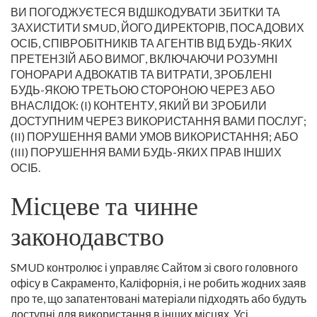
ВИ ПОГОДЖУЄТЕСЯ ВІДШКОДУВАТИ ЗБИТКИ ТА
ЗАХИСТИТИ SMUD, ЙОГО ДИРЕКТОРІВ, ПОСАДОВИХ
ОСІБ, СПІВРОБІТНИКІВ ТА АГЕНТІВ ВІД БУДЬ-ЯКИХ
ПРЕТЕНЗІЙ АБО ВИМОГ, ВКЛЮЧАЮЧИ РОЗУМНІ
ГОНОРАРИ АДВОКАТІВ ТА ВИТРАТИ, ЗРОБЛЕНІ
БУДЬ-ЯКОЮ ТРЕТЬОЮ СТОРОНОЮ ЧЕРЕЗ АБО
ВНАСЛІДОК: (I) КОНТЕНТУ, ЯКИЙ ВИ ЗРОБИЛИ
ДОСТУПНИМ ЧЕРЕЗ ВИКОРИСТАННЯ ВАМИ ПОСЛУГ;
(II) ПОРУШЕННЯ ВАМИ УМОВ ВИКОРИСТАННЯ; АБО
(III) ПОРУШЕННЯ ВАМИ БУДЬ-ЯКИХ ПРАВ ІНШИХ
ОСІБ.
Місцеве та чинне
законодавство
SMUD контролює і управляє Сайтом зі свого головного
офісу в Сакраменто, Каліфорнія, і не робить жодних заяв
про те, що запатентовані матеріали підходять або будуть
доступні для використання в інших місцях. Усі