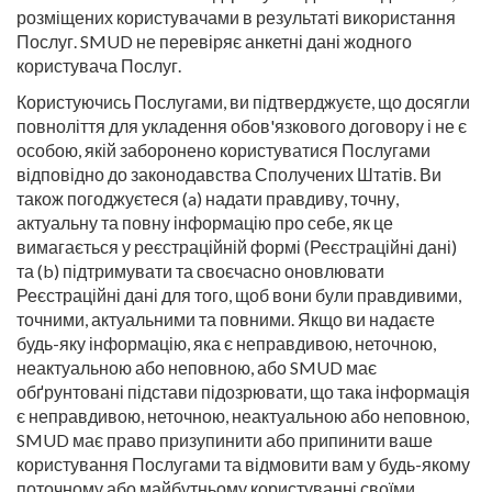
розміщених користувачами в результаті використання
Послуг. SMUD не перевіряє анкетні дані жодного
користувача Послуг.
Користуючись Послугами, ви підтверджуєте, що досягли
повноліття для укладення обов'язкового договору і не є
особою, якій заборонено користуватися Послугами
відповідно до законодавства Сполучених Штатів. Ви
також погоджуєтеся (a) надати правдиву, точну,
актуальну та повну інформацію про себе, як це
вимагається у реєстраційній формі (Реєстраційні дані)
та (b) підтримувати та своєчасно оновлювати
Реєстраційні дані для того, щоб вони були правдивими,
точними, актуальними та повними. Якщо ви надаєте
будь-яку інформацію, яка є неправдивою, неточною,
неактуальною або неповною, або SMUD має
обґрунтовані підстави підозрювати, що така інформація
є неправдивою, неточною, неактуальною або неповною,
SMUD має право призупинити або припинити ваше
користування Послугами та відмовити вам у будь-якому
поточному або майбутньому користуванні своїми