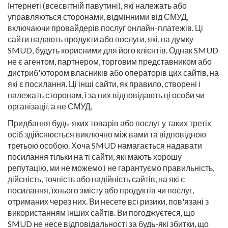
Інтернеті (всесвітній павутині), які належать або
управляються сторонами, відмінними від СМУД,
включаючи провайдерів послуг онлайн-платежів. Ці
сайти надають продукти або послуги, які, на думку
SMUD, будуть корисними для його клієнтів. Однак SMUD
не є агентом, партнером, торговим представником або
дистриб'ютором власників або операторів цих сайтів, на
які є посилання. Ці інші сайти, як правило, створені і
належать сторонам, і за них відповідають ці особи чи
організації, а не СМУД.
Придбання будь-яких товарів або послуг у таких третіх
осіб здійснюється виключно між вами та відповідною
третьою особою. Хоча SMUD намагається надавати
посилання тільки на ті сайти, які мають хорошу
репутацію, ми не можемо і не гарантуємо правильність,
дійсність, точність або надійність сайтів, на які є
посилання, їхнього змісту або продуктів чи послуг,
отриманих через них. Ви несете всі ризики, пов'язані з
використанням інших сайтів. Ви погоджуєтеся, що
SMUD не несе відповідальності за будь-які збитки, що