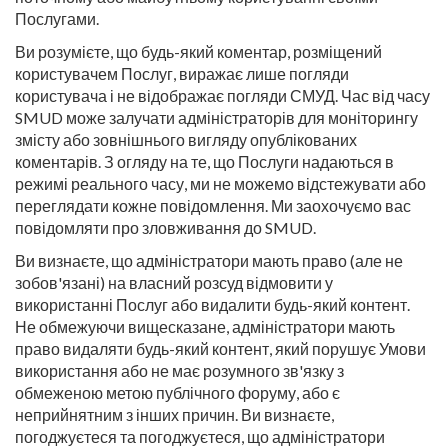
Послугами.
Ви розумієте, що будь-який коментар, розміщений
користувачем Послуг, виражає лише погляди
користувача і не відображає погляди СМУД. Час від часу
SMUD може залучати адміністраторів для моніторингу
змісту або зовнішнього вигляду опублікованих
коментарів. З огляду на те, що Послуги надаються в
режимі реального часу, ми не можемо відстежувати або
переглядати кожне повідомлення. Ми заохочуємо вас
повідомляти про зловживання до SMUD.
Ви визнаєте, що адміністратори мають право (але не
зобов'язані) на власний розсуд відмовити у
використанні Послуг або видалити будь-який контент.
Не обмежуючи вищесказане, адміністратори мають
право видаляти будь-який контент, який порушує Умови
використання або не має розумного зв'язку з
обмеженою метою публічного форуму, або є
неприйнятним з інших причин. Ви визнаєте,
погоджуєтеся та погоджуєтеся, що адміністратори