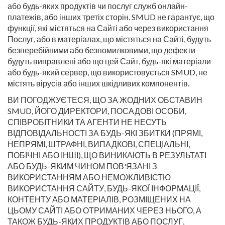
або будь-яких продуктів чи послуг служб онлайн-
платежів, або інших третіх сторін. SMUD не гарантує, що
функції, які містяться на Сайті або через використання
Послуг, або в матеріалах, що містяться на Сайті, будуть
безперебійними або безпомилковими, що дефекти
будуть виправлені або що цей Сайт, будь-які матеріали
або будь-який сервер, що використовується SMUD, не
містять вірусів або інших шкідливих компонентів.
ВИ ПОГОДЖУЄТЕСЯ, ЩО ЗА ЖОДНИХ ОБСТАВИН
SMUD, ЙОГО ДИРЕКТОРИ, ПОСАДОВІ ОСОБИ,
СПІВРОБІТНИКИ ТА АГЕНТИ НЕ НЕСУТЬ
ВІДПОВІДАЛЬНОСТІ ЗА БУДЬ-ЯКІ ЗБИТКИ (ПРЯМІ,
НЕПРЯМІ, ШТРАФНІ, ВИПАДКОВІ, СПЕЦІАЛЬНІ,
ПОБІЧНІ АБО ІНШІ), ЩО ВИНИКАЮТЬ В РЕЗУЛЬТАТІ
АБО БУДЬ-ЯКИМ ЧИНОМ ПОВ'ЯЗАНІ З
ВИКОРИСТАННЯМ АБО НЕМОЖЛИВІСТЮ
ВИКОРИСТАННЯ САЙТУ, БУДЬ-ЯКОЇ ІНФОРМАЦІЇ,
КОНТЕНТУ АБО МАТЕРІАЛІВ, РОЗМІЩЕНИХ НА
ЦЬОМУ САЙТІ АБО ОТРИМАНИХ ЧЕРЕЗ НЬОГО, А
ТАКОЖ БУДЬ-ЯКИХ ПРОДУКТІВ АБО ПОСЛУГ,