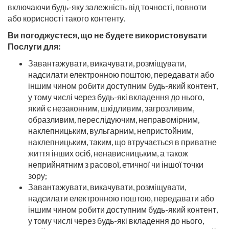
включаючи будь-яку залежність від точності, повноти
або корисності такого контенту.
Ви погоджуєтеся, що не будете використовувати
Послуги для:
Завантажувати, викачувати, розміщувати,
надсилати електронною поштою, передавати або
іншим чином робити доступним будь-який контент,
у тому числі через будь-які вкладення до нього,
який є незаконним, шкідливим, загрозливим,
образливим, переслідуючим, неправомірним,
наклепницьким, вульгарним, непристойним,
наклепницьким, таким, що втручається в приватне
життя інших осіб, ненависницьким, а також
неприйнятним з расової, етичної чи іншої точки
зору;
Завантажувати, викачувати, розміщувати,
надсилати електронною поштою, передавати або
іншим чином робити доступним будь-який контент,
у тому числі через будь-які вкладення до нього,