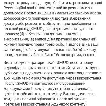
можуть отримувати доступ, зберігати та розкривати ваші
Реєстраційні дані та контент, який ви розмістили за
допомогою Послуг, якщо це вимагається законом або за
добросовісного припущення, що таке збереження
доступу або розкриття є обґрунтовано необхідним на
власний розсуд SMUD для (а) дотримання судового
процесу; (б) забезпечення дотримання Умов
використання; (в) відповіді на претензії, що будь-який
контент порушує права третіх осіб; (г) відповіді на ваші
запити щодо обслуговування клієнтів; або (д) захисту
прав, власності або особистої безпеки громадськості.
Ви, а не адміністратори та/або SMUD, несете повну
відповідальність за весь контент, який ви завантажуєте,
публікуєте, надсилаєте електронною поштою, передаєте
або іншим чином робите доступним через використання
Послуг. SMUD не контролює вміст, розміщений
користувачами Послуг, і тому не гарантує точність,
цілісність або якість такого вмісту. Ви погоджуєтеся з
тим, що ви повинні оцінювати і нести всі ризики,
пов'язані з використанням будь-якого контенту,