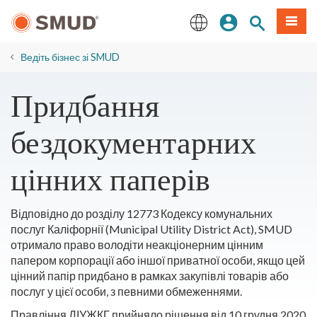
Перейти
Увійдіть
Пошук по 
Мен
до
основного
English
змісту
Ведіть бізнес зі SMUD
Придбання
бездокументарних
цінних паперів
Відповідно до розділу 12773 Кодексу комунальних
послуг Каліфорнії (Municipal Utility District Act), SMUD
отримало право володіти неакціонерним цінним
папером корпорації або іншої приватної особи, якщо цей
цінний папір придбано в рамках закупівлі товарів або
послуг у цієї особи, з певними обмеженнями.
Правління ДІУЖКГ прийняло рішення від 10 грудня 2020