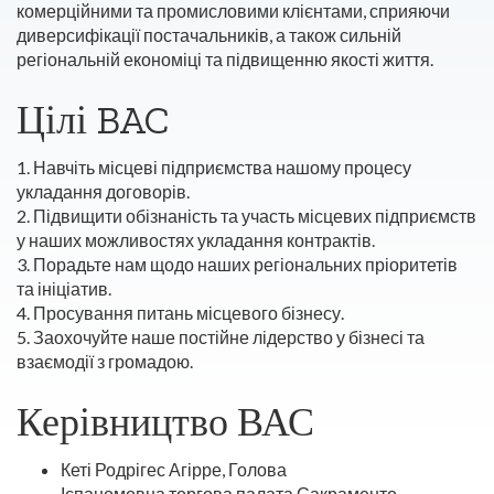
комерційними та промисловими клієнтами, сприяючи
диверсифікації постачальників, а також сильній
регіональній економіці та підвищенню якості життя.
Цілі BAC
1.
Навчіть місцеві підприємства нашому процесу
укладання договорів.
2.
Підвищити обізнаність та участь місцевих підприємств
у наших можливостях укладання контрактів.
3.
Порадьте нам щодо наших регіональних пріоритетів
та ініціатив.
4.
Просування питань місцевого бізнесу.
5.
Заохочуйте наше постійне лідерство у бізнесі та
взаємодії з громадою.
Керівництво ВАС
Кеті Родрігес Агірре, Голова
Іспаномовна торгова палата Сакраменто