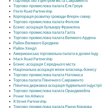
Партнерство з центром міста Сакраменто
Торгово-промислова палата Елк Гроув
Florin Road Partnership
Корпорація розвитку громади Флорін-сквер
Торгово-промислова палата Фолсом
Бізнес-асоціація бульвару Франкліна
Торгово-промислова палата Галта
Торгово-промислова палата Великого Ардена
Район Великого Бродвею
Район Хендл
Американська торговельна палата в долині Інду
Mack Road Partnership
Бізнес-асоціація Середнього міста
Національна асоціація жінок-власниць бізнесу
Торгово-промислова палата Натомаса
Торгова палата Північного Сакраменто
Північна державна асоціація будівельної індустрії
Торгово-промислова палата Оранджвейла
Power Inn Alliance
R Street Partnership
Торгово-промислова палата Ранчо Кордова