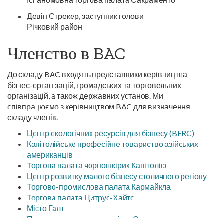
Девін Стрекер, заступник голови
Річковий район
Членство в BAC
До складу BAC входять представники керівництва
бізнес-організацій, громадських та торговельних
організацій, а також державних установ. Ми
співпрацюємо з керівництвом BAC для визначення
складу членів.
Центр екологічних ресурсів для бізнесу (BERC)
Капітолійське професійне товариство азійських
американців
Торгова палата чорношкірих Капітолію
Центр розвитку малого бізнесу столичного регіону
Торгово-промислова палата Кармайкла
Торгова палата Цитрус-Хайтс
Місто Галт