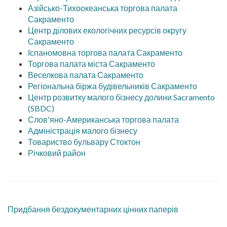
Азійсько-Тихоокеанська торгова палата
Сакраменто
Центр ділових екологічних ресурсів округу
Сакраменто
Іспаномовна торгова палата Сакраменто
Торгова палата міста Сакраменто
Веселкова палата Сакраменто
Регіональна біржа будівельників Сакраменто
Центр розвитку малого бізнесу долини Sacramento
(SBDC)
Слов'яно-Американська торгова палата
Адміністрація малого бізнесу
Товариство бульвару Стоктон
Річковий район
Придбання бездокументарних цінних паперів