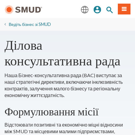
Перейти
Увійдіть
Пошук по 
Мен
до
основного
English
змісту
Ведіть бізнес зі SMUD
​Ділова
консультативна рада
Наша Бізнес-консультативна рада (BAC) виступає за
наші стратегічні директиви, включаючи інклюзивність
контрактів, залучення малого бізнесу та регіональну
економічну життєздатність.
Формулювання місії
Відстоювати позитивні та економічно міцні відносини
між SMUD та місцевими малими підприємствами,