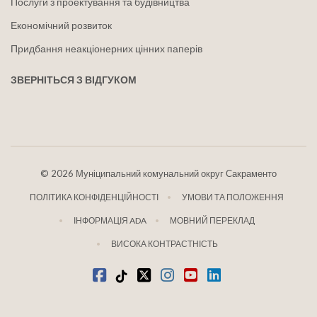
Послуги з проектування та будівництва
Економічний розвиток
Придбання неакціонерних цінних паперів
ЗВЕРНІТЬСЯ З ВІДГУКОМ
©
2026 Муніципальний комунальний округ Сакраменто
ПОЛІТИКА КОНФІДЕНЦІЙНОСТІ
УМОВИ ТА ПОЛОЖЕННЯ
ІНФОРМАЦІЯ ADA
МОВНИЙ ПЕРЕКЛАД
ВИСОКА КОНТРАСТНІСТЬ
Facebook
Tiktok
твіттер
Instagram
youtube
LinkedIn