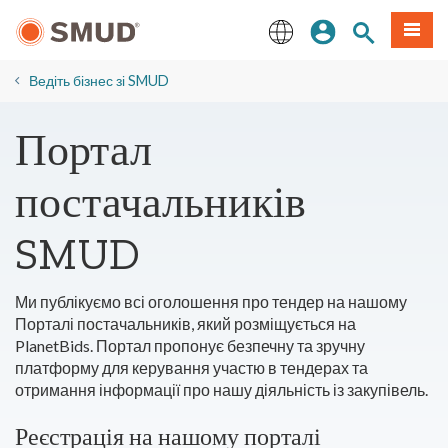
Перейти
Увійдіть
Пошук по 
Мен
до
основного
English
змісту
Ведіть бізнес зі SMUD
Портал
постачальників
SMUD
Ми публікуємо всі оголошення про тендер на нашому
Порталі постачальників, який розміщується на
PlanetBids. Портал пропонує безпечну та зручну
платформу для керування участю в тендерах та
отримання інформації про нашу діяльність із закупівель.
Реєстрація на нашому порталі