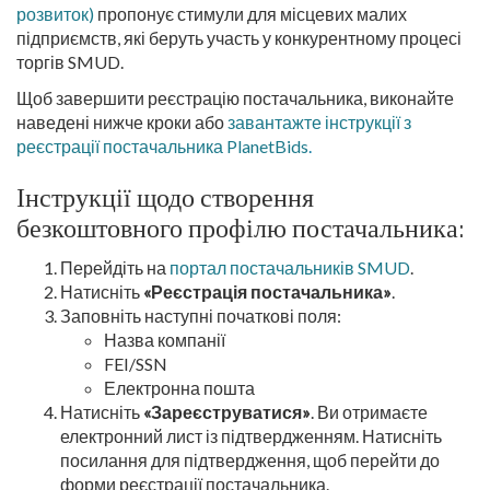
розвиток)
пропонує стимули для місцевих малих
підприємств, які беруть участь у конкурентному процесі
торгів SMUD.
Щоб завершити реєстрацію постачальника, виконайте
наведені нижче кроки або
завантажте інструкції з
реєстрації постачальника PlanetBids
.
Інструкції щодо створення
безкоштовного профілю постачальника:
Перейдіть на
портал постачальників SMUD
.
Натисніть
«Реєстрація постачальника»
.
Заповніть наступні початкові поля:
Назва компанії
FEI/SSN
Електронна пошта
Натисніть
«Зареєструватися»
. Ви отримаєте
електронний лист із підтвердженням. Натисніть
посилання для підтвердження, щоб перейти до
форми реєстрації постачальника.