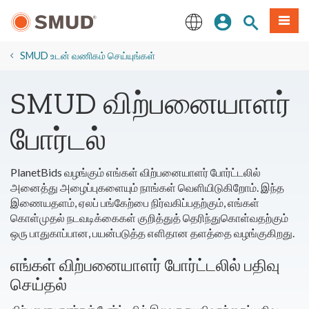
முக்கிய
உள்நுழையவும்
தளத் தேடல்
பட்டியல
உள்ளடக்கத்திற்கு
செல்க
English
SMUD உடன் வணிகம் செய்யுங்கள்
SMUD விற்பனையாளர்
போர்டல்
PlanetBids வழங்கும் எங்கள் விற்பனையாளர் போர்ட்டலில்
அனைத்து அழைப்புகளையும் நாங்கள் வெளியிடுகிறோம். இந்த
இணையதளம், ஏலப் பங்கேற்பை நிர்வகிப்பதற்கும், எங்கள்
கொள்முதல் நடவடிக்கைகள் குறித்துத் தெரிந்துகொள்வதற்கும்
ஒரு பாதுகாப்பான, பயன்படுத்த எளிதான தளத்தை வழங்குகிறது.
எங்கள் விற்பனையாளர் போர்ட்டலில் பதிவு
செய்தல்