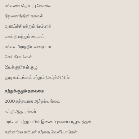
எங்களை தொடர்பு கொள்ள
நிறுவனத்தின் தகவல்
ஆராய்ச்சி மற்றும் மேம்பாடு
செய்தி மற்றும் ஊடகம்
எங்கள் பிராந்திய வரைபடம்
செய்திமடல்கள்
இயக்குநர்கள் குழு
குழு கூட்டங்கள் மற்றும் நிகழ்ச்சி நிரல்
சுற்றுச்சூழல் தலைமை
2030 சுத்தமான ஆற்றல் பார்வை
சக்தி ஆதாரங்கள்
மரங்கள் மற்றும் மின் இணைப்புகளை பாதுகாத்தல்
தன்னார்வ கார்பன் சந்தை வெளிப்பாடுகள்