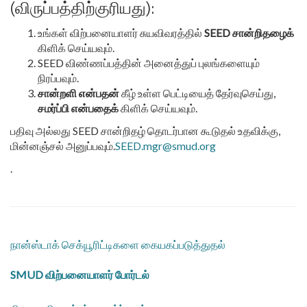
(விருப்பத்திற்குரியது):
உங்கள் விற்பனையாளர் சுயவிவரத்தில்
SEED சான்றிதழைக்
கிளிக் செய்யவும்.
SEED விண்ணப்பத்தின் அனைத்துப் புலங்களையும்
நிரப்பவும்.
சான்றளி என்பதன்
கீழ் உள்ள பெட்டியைத் தேர்வுசெய்து,
சமர்ப்பி என்பதைக்
கிளிக் செய்யவும்.
பதிவு அல்லது SEED சான்றிதழ் தொடர்பான கூடுதல் உதவிக்கு,
மின்னஞ்சல் அனுப்பவும்.
SEED.mgr@smud.org
.
நான்ஸ்டாக் செக்யூரிட்டிகளை கையகப்படுத்துதல்
SMUD விற்பனையாளர் போர்டல்