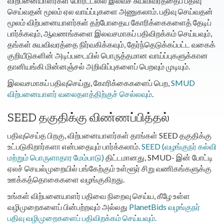
விற்பனையாளர்கள் போர்ட்டலில் இலவச சுயவிவரத்தைப் பதிவு
செய்வதன் மூலம் ஏல வாய்ப்புகளை அணுகலாம். பதிவு செய்வதன்
மூலம் விற்பனையாளர்கள் தற்போதைய கோரிக்கைகளைத் தேடிப்
பார்க்கவும், ஆவணங்களை இலவசமாகப் பதிவிறக்கம் செய்யவும்,
தங்கள் சுயவிவரத்தை நிர்வகிக்கவும், தேர்ந்தெடுக்கப்பட்ட வகைக்
குறியீடுகளின் அடிப்படையில் பொருத்தமான வாய்ப்புகளுக்கான
தானியங்கி மின்னஞ்சல் அறிவிப்புகளைப் பெறவும் முடியும்.
இலவசமாகப் பதிவுசெய்து, கோரிக்கைகளைப் பெற,
SMUD
விற்பனையாளர் வலைதளத்திற்குச் செல்லவும்
.
SEED தகுதிக்கு விண்ணப்பித்தல்
பதிவுசெய்த பிறகு, விற்பனையாளர்கள் தாங்கள் SEED தகுதிக்கு
உட்படுகிறார்களா என்பதையும் பார்க்கலாம்.
SEED (வழங்குநர் கல்வி
மற்றும் பொருளாதார மேம்பாடு)
திட்டமானது, SMUD- இன் போட்டி
ஏலச் செயல்முறையில் பங்கேற்கும் உள்ளூர் சிறு வணிகங்களுக்கு
ஊக்கத்தொகைகளை வழங்குகிறது.
உங்கள் விற்பனையாளர் பதிவை நிறைவு செய்ய, கீழே உள்ள
வழிமுறைகளைப் பின்பற்றவும் அல்லது
PlanetBids வழங்குநர்
பதிவு வழிமுறைகளைப் பதிவிறக்கம் செய்யவும்
.