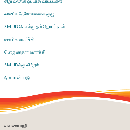
சிறு வணிக ஒப்பந்த வாய்ப்புகள்
​வணிக ஆலோசனைக் குழு
​SMUD கொள்முதல் தொடர்புகள்
வணிக வளர்ச்சி
​பொருளாதார வளர்ச்சி
​SMUDக்கு விற்றல்
​நில பயன்பாடு
எங்களை பற்றி