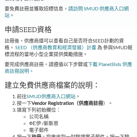
要免費註冊並獲取招標信息，
請訪問 SMUD 供應商入口網
站
。
申請SEED資格
註冊後，供應商還可以查看自己是否符合SEED計劃的資
格。
SEED （供應商教育和經濟發展）計畫
為 參與SMUD競
標流程的當地小型企業提供獎勵措施。
要完成供應商註冊，請遵循以下步驟或
下載 PlanetBids 供應
商註冊說明
。
建立免費供應商檔案的說明：
前往
SMUD供應商入口網站
。
按一下
Vendor Registration（供應商註冊
）。
填寫下列初始欄位：
公司名稱
ФЕ伊 /新斯恩
電子郵件
按一下
註冊
。您會收到一封驗證電子郵件。按一下驗