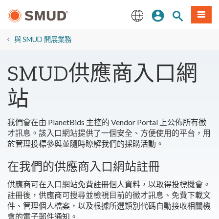
跳
登入
站內搜尋
選單
至
主
English
要
與 SMUD 開展業務
內
容
SMUD供應商入口網
站
我們會在由 PlanetBids 主控的 Vendor Portal 上公佈所有徵
才訊息。該入口網站提供了一個安全、方便使用的平台，用
於管理投標參與並隨時瞭解我們的採購活動。
在我們的供應商入口網站註冊
供應商可在入口網站免費註冊個人資料，以取得投標機會。
註冊後，供應商可搜尋並檢視目前的徵才訊息、免費下載文
件、管理個人檔案，以及根據所選類別代碼自動接收相關機
會的電子郵件通知。