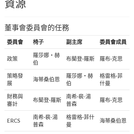
資源
董事會委員會的任務
委員會
椅子
副主席
委員會成員
羅莎娜‧赫
政策
布蘭登·羅斯
羅布·克思
伯
策略發
羅莎娜‧赫
格雷格·菲
海蒂桑伯恩
展
伯
什曼
財務與
南希·裴-湯
布蘭登·羅斯
羅布·克思
審計
普森
南希·裴-湯
格雷格·菲什
ERCS
海蒂桑伯恩
普森
曼