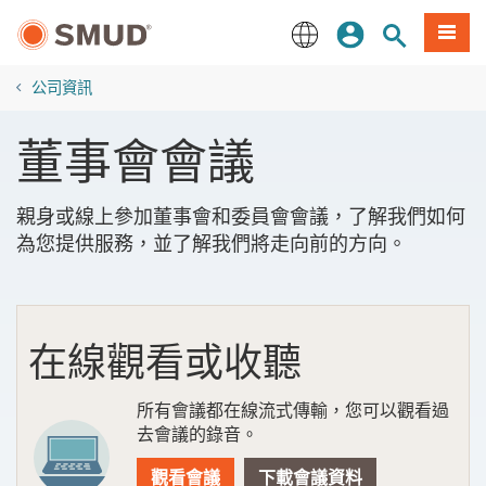
跳
登入
站內搜尋
選單
至
主
English
要
公司資訊
內
容
董事會會議
親身或線上參加董事會和委員會會議，了解我們如何
為您提供服務，並了解我們將走向前的方向。
在線觀看或收聽
所有會議都在線流式傳輸，您可以觀看過
去會議的錄音。
觀看會議
下載會議資料