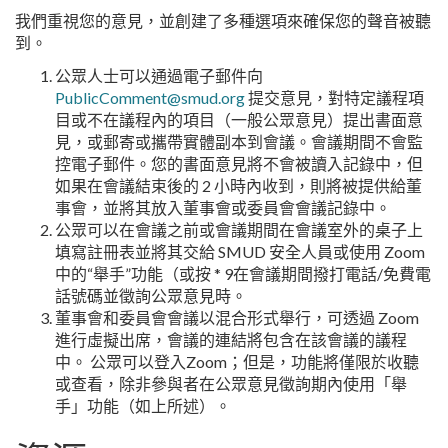
我們重視您的意見，並創建了多種選項來確保您的聲音被聽
到。
公眾人士可以通過電子郵件向
PublicComment@smud.org
提交意見，對特定議程項
目或不在議程內的項目（一般公眾意見）提出書面意
見，或郵寄或攜帶實體副本到會議。會議期間不會監
控電子郵件。您的書面意見將不會被讀入記錄中，但
如果在會議結束後的 2 小時內收到，則將被提供給董
事會，並將其放入董事會或委員會會議記錄中。
公眾可以在會議之前或會議期間在會議室外的桌子上
填寫註冊表並將其交給 SMUD 安全人員或使用 Zoom
中的“舉手”功能（或按 * 9在會議期間撥打電話/免費電
話號碼並徵詢公眾意見時。
董事會和委員會會議以混合形式舉行，可透過 Zoom
進行虛擬出席，會議的連結將包含在該會議的議程
中。 公眾可以登入Zoom；但是，功能將僅限於收聽
或查看，除非參與者在公眾意見徵詢期內使用「舉
手」功能（如上所述）。