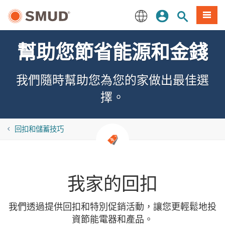
跳
登入
站內搜尋
選單
至
主
English
要
幫助您節省能源和金錢
內
容
我們隨時幫助您為您的家做出最佳選
擇。
回扣和儲蓄技巧
我家的回扣
我們透過提供回扣和特別促銷活動，讓您更輕鬆地投
資節能電器和產品。