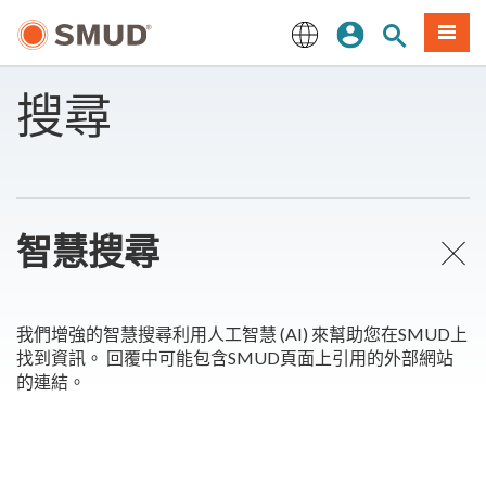
跳
登入
站內搜尋
選單
至
主
English
要
搜尋
內
容
智慧搜尋
我們增強的智慧搜尋利用人工智慧 (AI) 來幫助您在SMUD上
找到資訊。 回覆中可能包含SMUD頁面上引用的外部網站
的連結。