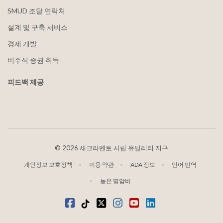
SMUD 조달 연락처
설계 및 구축 서비스
경제 개발
비주식 증권 취득
피드백 제공
©
2026 새크라멘토 시립 유틸리티 지구
개인정보 보호정책
이용 약관
ADA 정보
언어 번역
높은 명암비
Facebook
틱톡
트위터
인스타그램
유튜브
LinkedIn