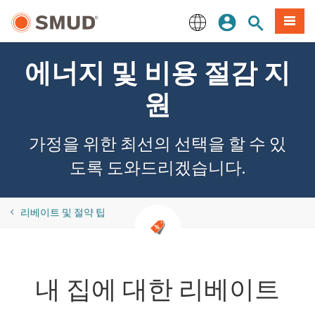
주
로그인
사이트 검색
메뉴
요
콘
English
텐
에너지 및 비용 절감 지
츠
로
원
건
너
뛰
가정을 위한 최선의 선택을 할 수 있
기
도록 도와드리겠습니다.
​​리베이트 및 절약 팁
내 집에 대한 리베이트