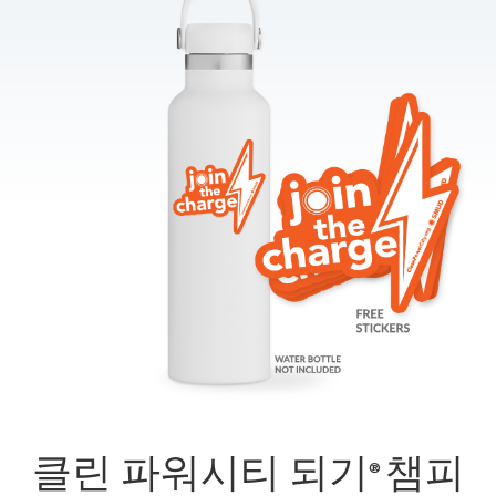
클린 파워시티 되기
챔피
®