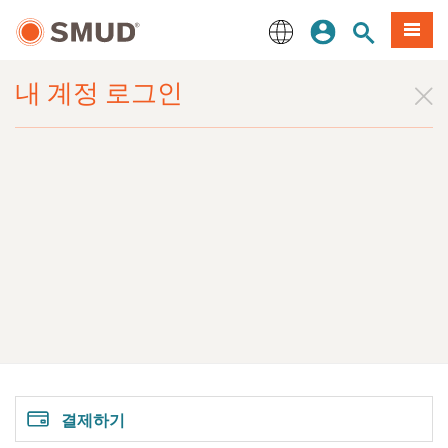
주
로그인
사이트 검색
메뉴
요
콘
English
텐
내 계정
로그인
츠
로
건
너
뛰
기
결제하기