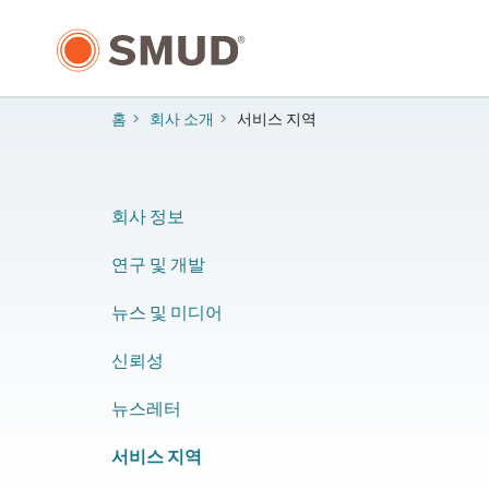
주
요
콘
텐
츠
홈
회사 소개
서비스 지역
로
건
너
뛰
회사 정보
기
​연구 및 개발
​뉴스 및 미디어
신뢰성
뉴스레터
서비스 지역