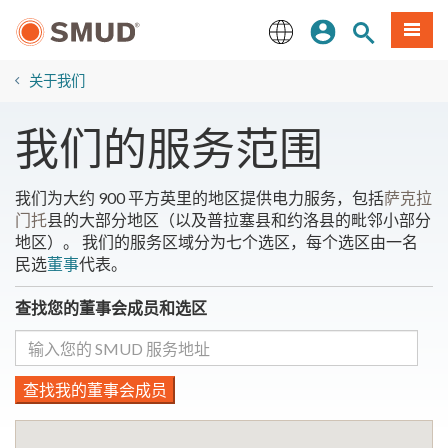
跳
登录
网站搜索
項目
至
主
English
要
关于我们
内
容
我们的服务范围
我们为大约 900 平方英里的地区提供电力服务，包括
萨克拉
门托
县的大部分地区（以及普拉塞县和约洛县的毗邻小部分
地区）。 我们的服务区域分为七个选区，每个选区由一名
民选
董事
代表。
查找您的董事会成员和选区
查找我的董事会成员