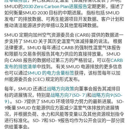
SMUD的
2030 Zero Carbon Plan进展报告
定期更新，描述了
如何衡量SMUD 2030 目标的中期进展。 指标包括 SMUD
发电厂的排放数据、可再生能源项目开发数据、客户计划和
推动清洁能源进步的举措以及其他里程碑数据。
SMUD 定期向加州空气资源委员会 (CARB) 提供的数据进一
步支持了 SMUD 关于其历史温室气体减排量的说法。 根据
法律要求，SMUD 每年通过 CARB 的强制性温室气体报告
和限额与交易条例报告其电力供应的直接排放量。 SMUD
向 CARB 报告的数据经过第三方的严格验证，可以在
CARB
发布的排放清单
中找到。 有关 SMUD 电源排放的更多信息
也可以通过
SMUD 的电力含量标签
获得，该标签每年以加
州能源委员会 (CEC) 规定的形式发布。
每年，SMUD 还通过
战略方向政策
向董事会报告其减排目
标的进展情况，特别是
战略方向7 (SD- 7 )
和
战略方向9 (SD-
9 )
。 SD- 7提供了 SMUD 环境领导力努力的最新进展。 SD-
9衡量 SMUD 在能源供应方面减少温室气体排放的进展情
况，并根据负荷、水力和风能等变量以及其他资源规划指令
进行标准化。 SD- 7和 SD- 9报告均作为公开会议的一部分提
供给董事会。