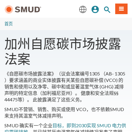
跳
登录
网站搜索
項目
至
主
English
要
首页
内
容
加州自愿碳市场披露
法案
《自愿碳市场披露法案》（议会法案编号1305 （AB- 1305
）要求涵盖的商业实体披露有关某些自愿碳补偿 (VCO) 的
销售和使用以及净零、碳中和或显著温室气体 (GHG) 减排
声明的特定信息（加利福尼亚州）。 健康和安全法规§§
44475等）。 此披露满足了这些义务。
SMUD不营销、销售、购买或使用 VCO，也不依赖SMUD
来支持其温室气体减排声明。
SMUD 确实有一个企业
目标，即到2030实现 SMUD 电力供
应零碳排放
，并已就其历史温室气体减排情况发表了声明。