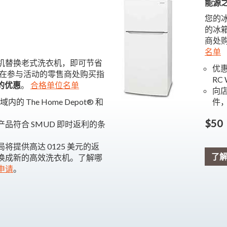
能源之
您的冰
的冰
商处
名单
型洗衣机替换老式洗衣机，即可节省
优惠
，在参与活动的零售商处购买指
RC
元的优惠
。
合格单位名单
向店
的 The Home Depot® 和
件
。
$50
品符合 SMUD 即时返利的条
将提供高达 0125 美元的返
了
换成新的高效洗衣机。了解哪
申请
。