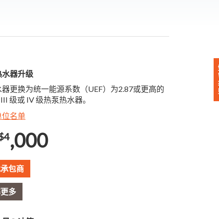
热水器升级
器更换为统一能源系数（UEF）为2.87或更高的
 III 级或 IV 级热泵热水器。
单位名单
,000
$4
找承包商
解更多