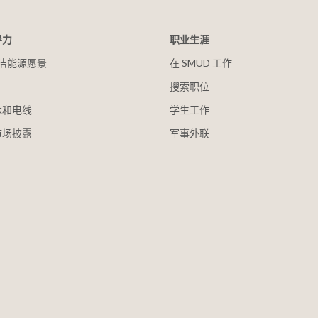
导力
职业生涯
 清洁能源愿景
在 SMUD 工作
搜索职位
木和电线
学生工作
市场披露
军事外联