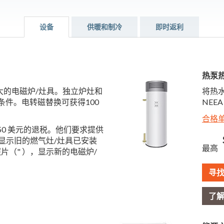
设备
供暖和制冷
即时返利
热泵
更大的电磁炉/灶具。独立炉灶和
将热水
条件。电转磁替换可获得100
NEEA
合格
50 美元的退税。他们要求提供
，显示旧的燃气灶/灶具已安装
最高
片（" ），显示新的电磁炉/
寻
了