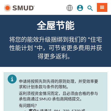
跳
登录
网站搜索
項目
至
主
English
要
全屋节能
内
容
将您的能效升级捆绑到我们的 "住宅
性能计划 "中，可节省更多费用并获
得更多返利。
申请将按照先到先得的原则处理，并受效率要
求和计划条款与条件的限制。
返利须视资金情况而定，且必须由合格的参与
承包商通过 SMUD 承包商网络提交。
有问题吗？
客户
1 请通过 -916 -732 -5732
或