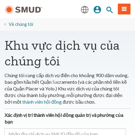
Chuyển
Đăng nhập
Tìm trang
Thực 
đến
nội
English
dung
Về chúng tôi
chính
​Khu vực dịch vụ của
chúng tôi
Chúng tôi cung cấp dịch vụ điện cho khoảng 900 dặm vuông,
bao gồm hầu hết Quận
Sa
cramento (và các phần nhỏ liền kề
của Quận Placer và Yolo.) Khu vực dịch vụ của chúng tôi
được chia thành bảy phường, mỗi phường được đại diện
bởi một
thành viên hội đồng
được bầu chọn.
Xác định vị trí thành viên hội đồng quản trị và phường của
bạn