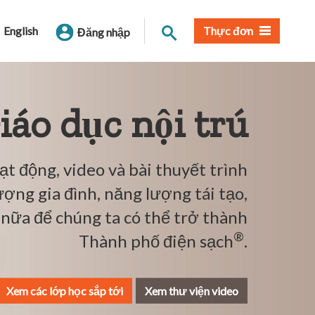
Tìm trang
English
Thực đơn
Đăng nhập
iáo dục nội trú
t động, video và bài thuyết trình
ợng gia đình, năng lượng tái tạo,
 nữa để chúng ta có thể trở thành
®
Thành phố điện sạch
.
Xem các lớp học sắp tới
Xem thư viện video