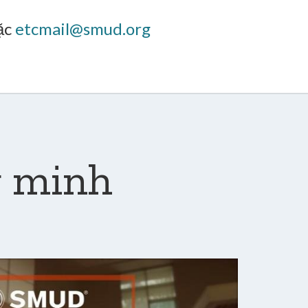
ặc
etcmail@smud.org
g minh