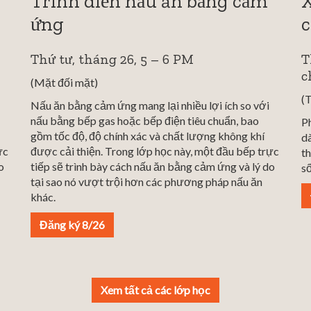
Trình diễn nấu ăn bằng cảm
X
ứng
c
Thứ tư, tháng 26, 5 – 6 PM
T
c
(Mặt đối mặt)
(
Nấu ăn bằng cảm ứng mang lại nhiều lợi ích so với
nấu bằng bếp gas hoặc bếp điện tiêu chuẩn, bao
P
gồm tốc độ, độ chính xác và chất lượng không khí
d
ực
được cải thiện. Trong lớp học này, một đầu bếp trực
th
o
tiếp sẽ trình bày cách nấu ăn bằng cảm ứng và lý do
số
tại sao nó vượt trội hơn các phương pháp nấu ăn
khác.
Đăng ký 8/26
Xem tất cả các lớp học