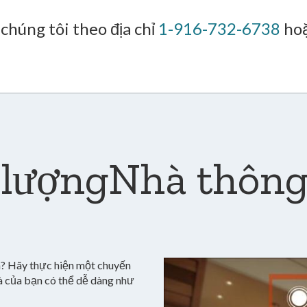
 chúng tôi theo địa chỉ
1-916-732-6738
ho
lượngNhà thôn
h? Hãy thực hiện một chuyến
à của bạn có thể dễ dàng như