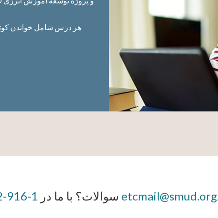
هر درس شامل خواندن کوتا
etcmail@smud.org
یا
سوالات؟ با ما در
1-916-732-6738