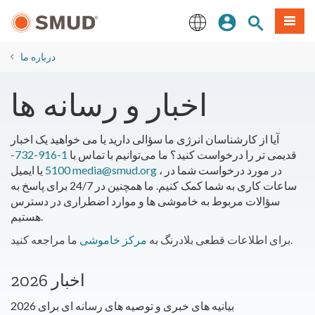
رفتن
منو
تجوی سایت
ورود
به
محتوای
English
اصلی
درباره ما
​اخبار و رسانه ها
آیا از کارشناسان انرژی ما سؤالی دارید یا می خواهید یک اخبار
قدیمی تر را درخواست کنید؟ ما می‌توانیم با تماس با
1-916-732-
، در مورد درخواست شما در
media@smud.org
یا ایمیل
5100
ساعات کاری به شما کمک کنیم. ما همچنین در 24/7 برای پاسخ به
سؤالات مربوط به خاموشی ها و موارد اضطراری در دسترس
هستیم.
ما مراجعه کنید.
برای اطلاعات قطعی بلادرنگ به
مرکز خاموشی
اخبار 2026
بیانیه های خبری و توصیه های رسانه ای برای 2026