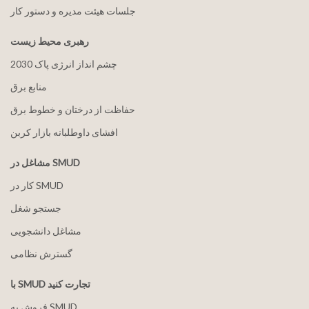
جلسات هیئت مدیره و دستور کار
رهبری محیط زیست
2030 چشم انداز انرژی پاک
منابع برق
حفاظت از درختان و خطوط برق
افشای داوطلبانه بازار کربن
مشاغل در SMUD
کار در SMUD
جستجو شغل
مشاغل دانشجویی
گسترش نظامی
با SMUD تجارت کنید
فروش به SMUD