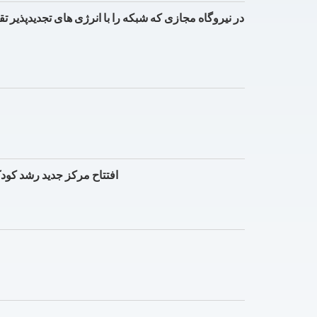
SMUD، ایالت ساکرامنتو و UC Davis Health افتتاح م