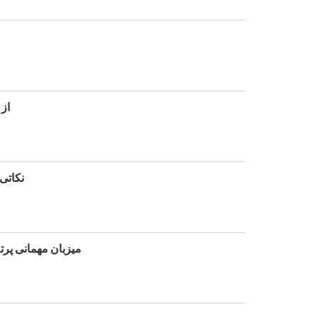
MUD
SMUD ن
SMUD میزبان مهمانی