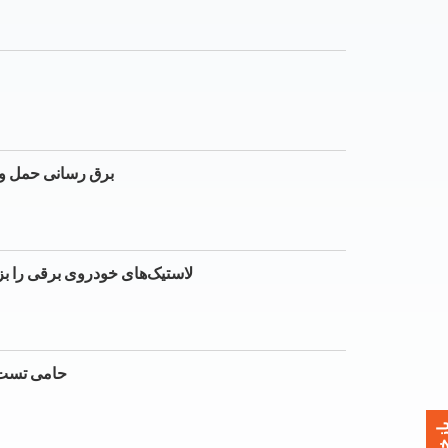
مشارکت SMUD و TEPCO برق 
لاستیک‌های خودروی برقی را بزن
SMUD حامی 