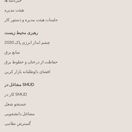
خبرنامه ها
هيئت مدیره
جلسات هیئت مدیره و دستور کار
رهبری محیط زیست
2030 چشم انداز انرژی پاک
منابع برق
حفاظت از درختان و خطوط برق
افشای داوطلبانه بازار کربن
مشاغل در SMUD
کار در SMUD
جستجو شغل
مشاغل دانشجویی
گسترش نظامی