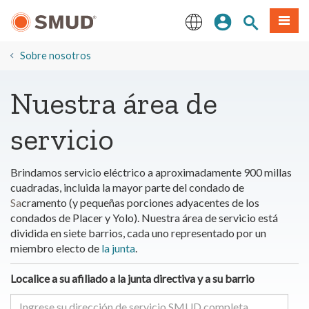
Ir
Iniciar sesión
Buscar en el 
Menú
al
contenido
English
principal
Sobre nosotros
​Nuestra área de
servicio
Brindamos servicio eléctrico a aproximadamente 900 millas
cuadradas, incluida la mayor parte del condado de
Sa
cramento (y pequeñas porciones adyacentes de los
condados de Placer y Yolo). Nuestra área de servicio está
dividida en siete barrios, cada uno representado por un
miembro electo de
la junta
.
Localice a su afiliado a la junta directiva y a su barrio