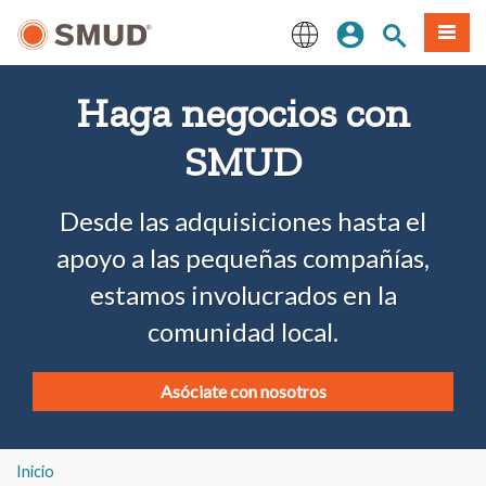
Ir
Iniciar sesión
Buscar en el 
Menú
al
contenido
English
principal
Haga negocios con
SMUD
Desde las adquisiciones hasta el
apoyo a las pequeñas compañías,
estamos involucrados en la
comunidad local.
Asóciate con nosotros
Inicio