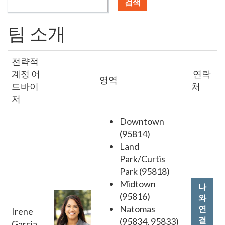
검색
팀 소개
전략적
계정 어
연락
영역
드바이
처
저
Downtown
(95814)
Land
Park/Curtis
Park (95818)
Midtown
나
(95816)
와
Natomas
연
Irene
결
(95834, 95833)
Garcia