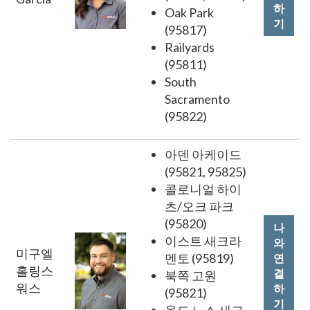
하
Oak Park
기
(95817)
Railyards
(95811)
South
Sacramento
(95822)
아덴 아케이드
(95821, 95825)
콜로니얼 하이
츠/오크 파크
(95820)
나
이스트 새크라
와
미구엘
멘토 (95819)
연
홀링스
결
북쪽 고원
워스
하
(95821)
기