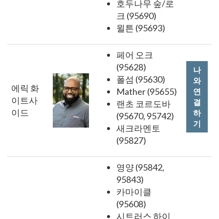
호두나무 숲/로
크 (95690)
윌튼 (95693)
페어 오크
(95628)
나
폴섬 (95630)
와
에릭 화
Mather (95655)
연
이트사
결
랜초 코르도바
이드
하
(95670, 95742)
기
새크라멘토
(95827)
영양 (95842,
95843)
카마이클
(95608)
시트러스 하이