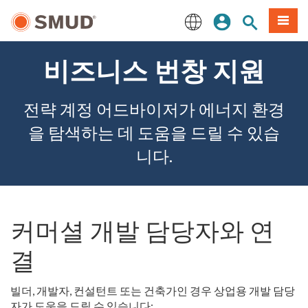
주
로그인
사이트 검색
메뉴
요
콘
English
텐
비즈니스 번창 지원
츠
로
건
전략 계정 어드바이저가 에너지 환경
너
뛰
을 탐색하는 데 도움을 드릴 수 있습
기
니다.
커머셜 개발 담당자와 연
결
빌더, 개발자, 컨설턴트 또는 건축가인 경우 상업용 개발 담당
자가 도움을 드릴 수 있습니다: