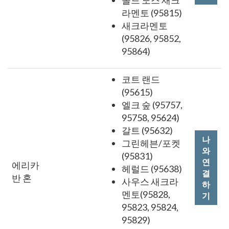
올드 노스 새크
라멘토 (95815)
새크라멘토
(95826, 95852,
95864)
코트 랜드
(95615)
엘크 숲 (95757,
95758, 95624)
갈트 (95632)
나
그린헤븐/포켓
와
(95831)
연
에리카
헤럴드 (95638)
결
반 혼
사우스 새크라
하
멘토(95828,
기
95823, 95824,
95829)