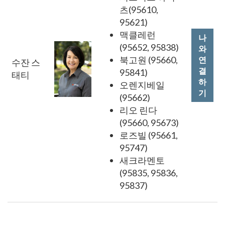
츠(95610,
95621)
맥클레런
나
(95652, 95838)
와
북고원 (95660,
연
수잔 스
결
95841)
태티
하
오렌지베일
기
(95662)
리오 린다
(95660, 95673)
로즈빌 (95661,
95747)
새크라멘토
(95835, 95836,
95837)