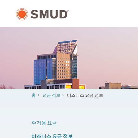
주
요
콘
텐
츠
로
건
너
뛰
기
홈
요금 정보
비즈니스 요금 정보
주거용 요금
비즈니스 요금 정보