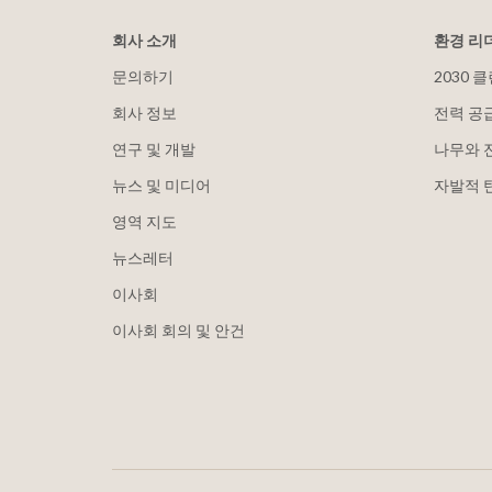
회사 소개
환경 리
문의하기
2030 
회사 정보
전력 공
연구 및 개발
나무와 
뉴스 및 미디어
자발적 
영역 지도
뉴스레터
이사회
이사회 회의 및 안건