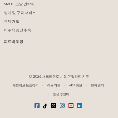
SMUD 조달 연락처
설계 및 구축 서비스
경제 개발
비주식 증권 취득
피드백 제공
©
2026 새크라멘토 시립 유틸리티 지구
개인정보 보호정책
이용 약관
ADA 정보
언어 번역
높은 명암비
Facebook
틱톡
트위터
인스타그램
유튜브
LinkedIn