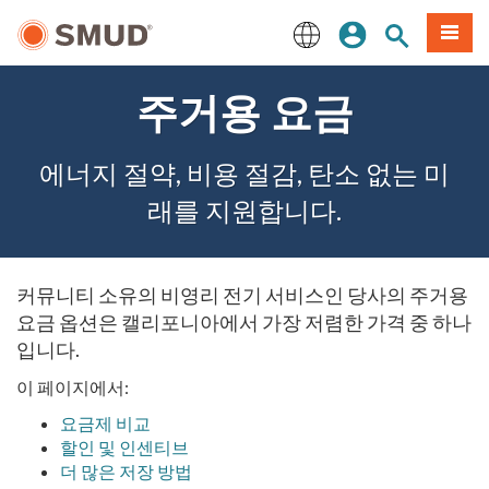
주
로그인
사이트 검색
메뉴
요
콘
English
텐
주거용 요금
츠
로
건
에너지 절약, 비용 절감, 탄소 없는 미
너
뛰
래를 지원합니다.
기
커뮤니티 소유의 비영리 전기 서비스인 당사의 주거용
요금 옵션은 캘리포니아에서 가장 저렴한 가격 중 하나
입니다.
이 페이지에서:
요금제 비교
할인 및 인센티브
더 많은 저장 방법