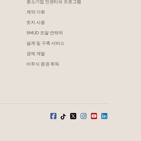
중소기업 인센티브 프로그램
계약 기회
토지 사용
SMUD 조달 연락처
설계 및 구축 서비스
경제 개발
비주식 증권 취득
Facebook
틱톡
트위터
인스타그램
유튜브
LinkedIn