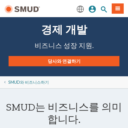
주
로그인
사이트 검색
메뉴
요
콘
English
텐
경제 개발
츠
로
건
비즈니스 성장 지원.
너
뛰
기
당사와 연결하기
SMUD와 비즈니스하기
SMUD는 비즈니스를 의미
합니다.