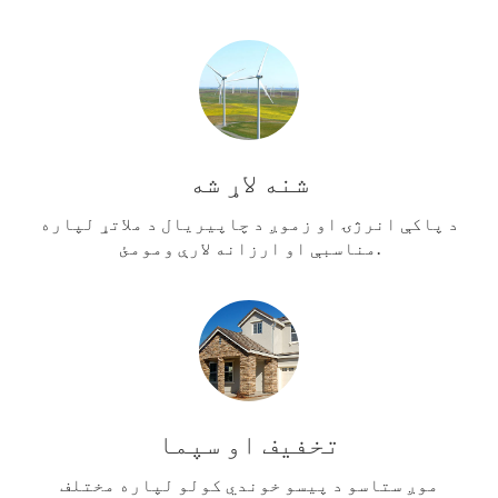
شنه لاړ شه
د پاکې انرژۍ او زموږ د چاپیریال د ملاتړ لپاره
مناسبې او ارزانه لارې ومومئ.
تخفیف او سپما
موږ ستاسو د پیسو خوندي کولو لپاره مختلف