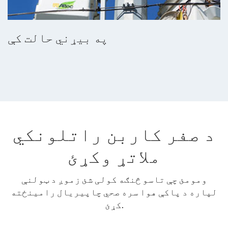
په بیړني حالت کې
د صفر کاربن راتلونکي
ملاتړ وکړئ
ومومئ چې تاسو څنګه کولی شئ زموږ د ټولنې
لپاره د پاکې هوا سره صحي چاپیریال رامینځته
کړئ.