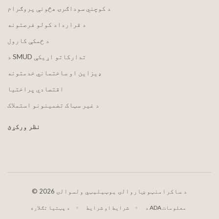
د کوچني سوداګرۍ هڅونې پروګرام
د قرارداد کولو فرصتونه
د ځمکې کارول
د SMUD تدارکاتو اړیکې
ډیزاین او ساختماني خدمتونه
اقتصادي پراختیا
د غیر سټاک تضمینونو استملاک
نظر ورکړئ
2026 د ساکرامنټو ښاروالۍ یوټیلیټي ولسوالۍ
©
د ADA معلومات
شرایط او شرایط
د پټتیا تګلاره