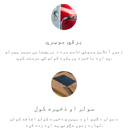
برقي موټرې
زموږ آنلاین وسیلې تاسو سره د بریښنایی موټر پیرلو
په اړه باخبره پریکړه کولو کې مرسته کوي.
سولر او ذخیره کول
د سولر د ګټو او د بیټرۍ ذخیره کولو اضافه کولو
لپاره زموږ هڅونې په اړه زده کړه.