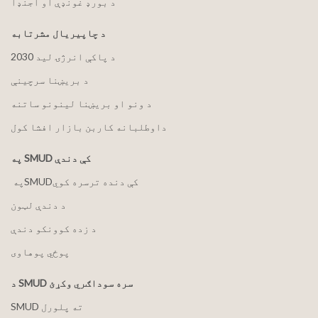
د بورډ غونډې او اجنډا
د چاپیریال مشرتابه
2030 د پاکې انرژۍ لید
د بریښنا سرچینې
د ونو او بریښنا لینونو ساتنه
داوطلبانه کاربن بازار افشا کول
په SMUD کې دندې
په ‏‎SMUD‎‏ کې دنده ترسره کوي
د دندې لټون
د زده کوونکو دندې
پوځي پوهاوی
د SMUD سره سوداګري وکړئ
SMUD ته پلورل