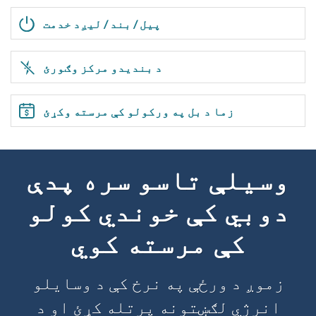
پیل / بند / لیږد خدمت
د بندیدو مرکز وګورئ
زما د بل په ورکولو کې مرسته وکړئ
وسیلې تاسو سره پدې
دوبي کې خوندي کولو
کې مرسته کوي
زموږ د ورځې په نرخ کې د وسایلو
انرژي لګښتونه پرتله کړئ او د