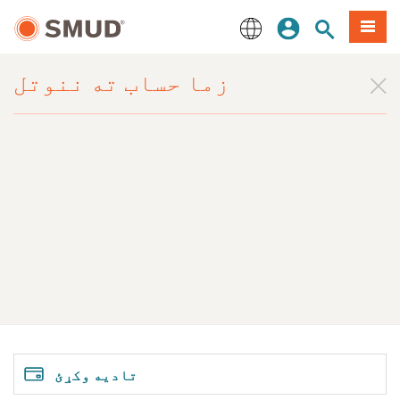
اصلي
مینو
سایټ لټون
ننوزئ
منځپانګې
ته
English
لاړ
زما حساب ته
ننوتل
شئ
تادیه وکړئ