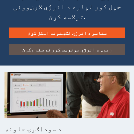
خپل کور لپاره د انرژي لارښوونې
ترلاسه کړئ.
ستاسو د انرژي لګښتونه اټکل کړئ
زموږ د انرژي موثریت کور ته سفر وکړئ
د سوداګرۍ حلونه