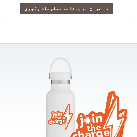
د اخراج او برنامه معلومات وګورئ