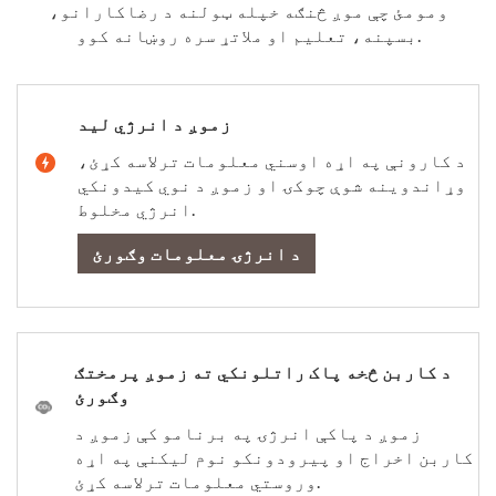
ومومئ چې موږ څنګه خپله ټولنه د رضاکارانو،
بسپنه، تعلیم او ملاتړ سره روښانه کوو.
زموږ د انرژي لید
د کارونې په اړه اوسني معلومات ترلاسه کړئ،
وړاندوینه شوې چوکۍ او زموږ د نوي کیدونکي
انرژي مخلوط.
د انرژۍ معلومات وګورئ
د کاربن څخه پاک راتلونکي ته زموږ پرمختګ
وګورئ
زموږ د پاکې انرژۍ په برنامو کې زموږ د
کاربن اخراج او پیرودونکو نوم لیکنې په اړه
وروستي معلومات ترلاسه کړئ.