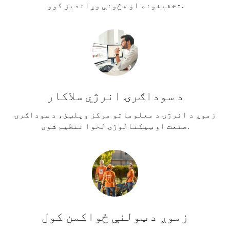
تخفیفونه او هڅونې وړاندیز کوو.
د سوداګرۍ انرژي سلاکار
زموږ د انرژۍ د معلوماتو مرکز وپلټئ، د سوداګرۍ
صنعت او ټیکنالوژۍ لخوا تنظیم شوی.
زموږ د ټولنې ځواکمن کول