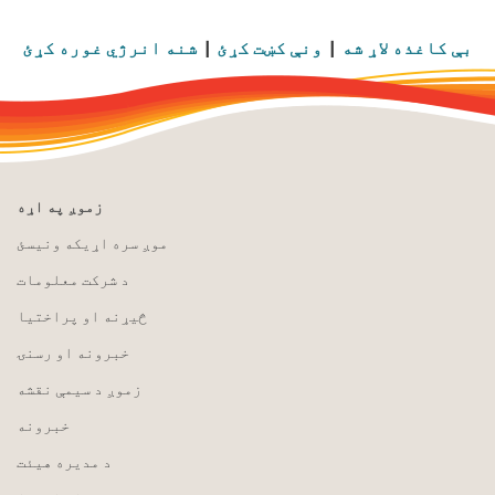
بې کاغذه لاړ شه
|
ونې کښت کړئ
|
شنه انرژي غوره کړئ
زموږ په اړه
موږ سره اړیکه ونیسئ
د شرکت معلومات
څیړنه او پراختیا
خبرونه او رسنۍ
زموږ د سیمې نقشه
خبرونه
د مدیره هیئت