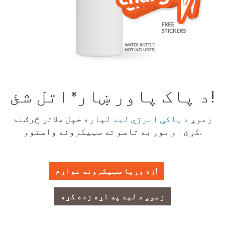
اتل شئ!
د پاک پاور ښار
®
زموږ
د پاکې انرژي لید
لپاره خپل ملاتړ څرګند
کړئ او موږ به تاسو ته سټیکرونه واستوو.
زه وړیا سټیکرونه غواړم!
زموږ د لید په اړه زده کړه