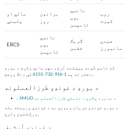
نانسي
روب
برانډن
مالي او
بوی
کیرت
روز
پلټنې
تامپسن
نانسي
هیدي
ګریګ
بوی
ERCS
سانبورن
فشمن
تامپسن
که تاسو کومه پوښتنه لرئ، مهرباني وکړئ د بورډ
کې زنګ ووهئ.
دفتر ته په
1-916-732-6155
د بورډ د غونډو طرزالعملونه
د SMUD د مدیره پلاوي د ناستې طرزالعملونه
د بورډ غونډو جریان ویډیو به د غونډې وروسته بله
ورځ شتون ولري.
د غونډې آرشیف