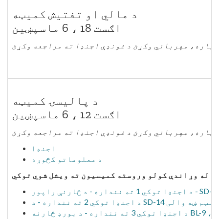
د مالي او تفتیش کمیټه
اګست 18 ، 6 ماسپښین
ن لپاره، مهرباني وکړئ د غونډې اجنډا ته مراجعه وکړئ
د پالیسۍ کمیټه
اګست 12 ، 6 ماسپښین
ن لپاره، مهرباني وکړئ د غونډې اجنډا ته مراجعه وکړئ
اجنډا
د معلوماتو کڅوړه
رنې راپور، د سیسټم ښه والی