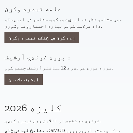
عامه تبصره وکړئ
موږ ستاسو نظر ته ارزښت ورکوو. ستاسو غږ اوریدلو
ډاډ ترلاسه کولو لپاره اختیارونه وګورئ.
زده کړئ چې څنګه تبصره وکړئ
د بورډ غونډې آرشیف
موږ د بورډ غونډو د 12میاشتو آرشیف چمتو کوو.
آرشیف وګورئ
2026 کلیزه
غونډې په شخصي او آنلاین ډول ترسره کیږي.
SMUD مرکزي دفتر آډیوټوریم
د مخامخ لیدنې ځای: