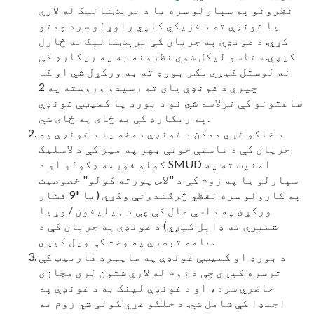
نظرونو په سپارلو سره یا د بریښنالیک له لارې
یا غونډې ته د فزیکي کاپي راوړلو سره چمتو
کړي. د غونډې په جریان کې برېښنالیک نه څارل
کیږي. ستاسو لیکل شوي نظرونه به په ریکارډ کې
نه لوستل کیږي مګر بورډ ته به ورکړل شي او که
چیرې د غونډې پای ته رسیدو وروسته په 2
ساعتونو کې ترلاسه شي نو د بورډ یا کمیټې غونډې
په ریکارډ کې به ځای په ځای شي.
د خلکو غړي ممکن د غونډې دمخه یا د غونډې په
جریان کې د ناستې خونې بهر په میز کې د لاسلیک
کولو فورمه ډکولو او د SMUD امنیت ته په
سپارلو یا په زوم کې د "لاس پورته کولو" خصوصیت
په کارولو سره لفظي څرګندونې وکړي (یا *9 فشار
ورکړئ په داسې حال کې چې د ټیلیفون / وړیا
شمیرې ته ډایل کیږي) د غونډې په جریان کې د
عامه تبصرې په وخت کې ویل کیږي.
د بورډ او کمیټې غونډې په هایبرډ فارمیټ کې
ترسره کیږي چې د زوم له لارې شتون لري مجازی
حاضري سره، او د غونډې لینک به د غونډې په
اجنډا کې شامل شي. د خلکو غړي کولی شي زوم ته