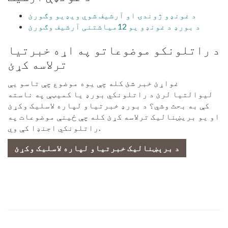
د غونډو ژوندۍ او آرشیف شوي ویډیو وګورئ
د بورډ د غونډو یو 12میاشتنی آرشیف وګورئ
د راتلونکو موضوعاتو په اړه خبرتیا
ترلاسه کړئ
غواړئ خبر شئ کله چې یوه موضوع چې تاسو یې
لیوالتیا لرئ د راتلونکي بورډ یا کمیټې په ناسته
کې به بحث وشي؟ د بورډ خبرتیاو لپاره لاسلیک وکړئ
او یو بریښنالیک ترلاسه کړئ کله چې ځینې موضوعات په
راتلونکي اجنډا کې وي.
د برېښنالیک خبرتیاو لپاره لاسلیک وکړئ