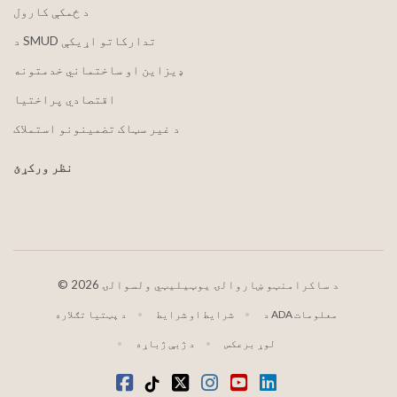
د ځمکې کارول
د SMUD تدارکاتو اړیکې
ډیزاین او ساختماني خدمتونه
اقتصادي پراختیا
د غیر سټاک تضمینونو استملاک
نظر ورکړئ
2026 د ساکرامنټو ښاروالۍ یوټیلیټي ولسوالۍ
©
د ADA معلومات
شرایط او شرایط
د پټتیا تګلاره
لوړ برعکس
د ژبې ژباړه
LinkedIn
یوټیوب
انسټاګرام
ټویټر
ټیک ټاک
فیسبوک