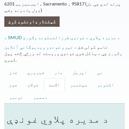
پرته لدې چې بل
6201 ایس سټریټ، Sacramento ، 95817 (
)
ډول یادونه وشي
کیلنڈر ډاونلوډ کړئ
د SMUD د مدیره پلاوي د غونډې طرزالعملونه وګورئ
تاسو کولی شئ
د تیرو غونډو ویډیوګانې آنلاین
وګورئ
چې د ټاکل شوې غونډې وروسته له ورځې څخه پیل
کیږي.
می
اپریل
مار
فبروري
جان
اکتوبر
سپتمبر
اګست
جولای
جون
دسمبر
نومبر
د مدیره پلاوي غونډې