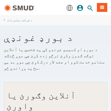
اصلي
مینو
سایټ لټون
ننوزئ
منځپانګې
ته
English
لاړ
د شرکت معلومات
شئ
د بورډ غونډې
د بورډ او کمیټو غونډو کې په شخصي یا آنلاین
توګه ګډون وکړئ ترڅو زده کړئ چې موږ څنګه
ستاسو خدمت کوو او هغه لار درک کړئ چې موږ به یې
مخ په وړاندې ځو.
آنلاین وګورئ یا
واورئ