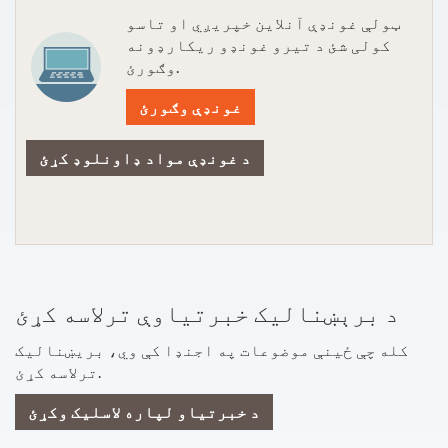
ټولې غونډې آنلاین خپریږي او تاسو
کولی شئ د تیرو غونډو ریکارډونه
وګورئ.
غونډې وګورئ
د غونډې مواد ډاونلوډ کړئ
د برېښنالیک خبرتیاوې ترلاسه کړئ
کله چې ځینې موضوعات په اجنډا کې وي، بریښنالیک
ترلاسه کړئ.
د خبرتیاو لپاره لاسلیک وکړئ