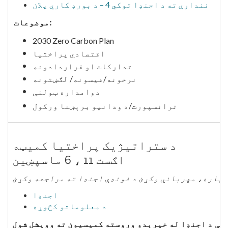
نندارې ته د اجنډا توکي 4 – د بورډ کاري پلان
موضوعات:
2030 Zero Carbon Plan
اقتصادي پراختیا
تدارکات او قراردادونه
نرخونه/فیسونه/ لګښتونه
دوامداره ټولنې
ترانسپورت/د ودانیو برېښنا ورکول
د ستراتیژیک پراختیا کمیټه
اګست 11 ، 6 ماسپښین
ن لپاره، مهرباني وکړئ د غونډې اجنډا ته مراجعه وکړئ
اجنډا
د معلوماتو کڅوړه