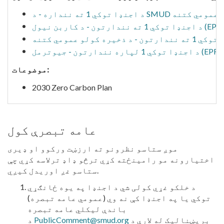
د اجنډا توکي 1 ته ننداره - د SMUD عمومي کتنه
ا توکي 1 ته نندارتون - د کاربن نیول (EPRI)
د اجنډا توکي 1 لپاره نندارتون - جیوترمل (EPRI)
موضوعات:
2030 Zero Carbon Plan
عامه تبصرې کول
موږ ستاسو نظرونو ته ارزښت ورکوو او ډیری
اختیارونه مو رامینځته کړي ترڅو ډاډ ترلاسه کړي چې
ستاسو غږ اوریدل کیږي.
د خلکو غړي کولی شي د اجنډا په یوه ځانګړي
توکي یا په اجنډا کې نه وي (عمومي عامه تبصره)
باندې لیکلي عامه تبصره
بریښنالیک له لارې د
PublicComment@smud.org
د