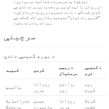
ننوځي؛ په هرصورت، فعالیت به یوازې د
اوریدلو یا لیدلو پورې محدود وي پرته لدې چې
ګډون کونکي د عامه تبصرې دورې په جریان کې د
"لاس پورته کولو" خصوصیت وکاروي لکه څنګه چې
پورته یادونه وشوه.
سرچینې
د بورډ کمیټې دندې
د کمیټې
د رییس
کرسۍ
کمیټه
غړی
مرستیال
روب
برانډن
روزانا
پالیسي
کیرت
روز
هربر
ګریګ
روزانا
هیدي
ستراتیژیک
فشمن
هربر
سانبورن
پرمختګ