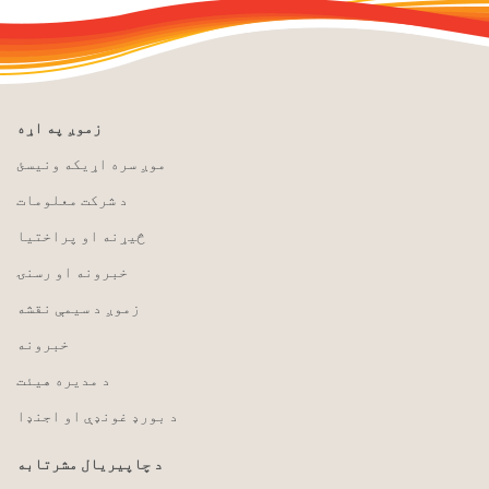
زموږ په اړه
موږ سره اړیکه ونیسئ
د شرکت معلومات
څیړنه او پراختیا
خبرونه او رسنۍ
زموږ د سیمې نقشه
خبرونه
د مدیره هیئت
د بورډ غونډې او اجنډا
د چاپیریال مشرتابه