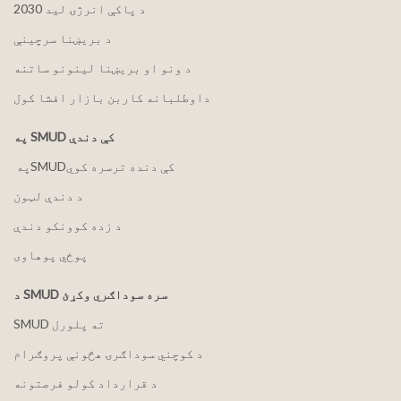
2030 د پاکې انرژۍ لید
د بریښنا سرچینې
د ونو او بریښنا لینونو ساتنه
داوطلبانه کاربن بازار افشا کول
په SMUD کې دندې
په ‏‎SMUD‎‏ کې دنده ترسره کوي
د دندې لټون
د زده کوونکو دندې
پوځي پوهاوی
د SMUD سره سوداګري وکړئ
SMUD ته پلورل
د کوچني سوداګرۍ هڅونې پروګرام
د قرارداد کولو فرصتونه