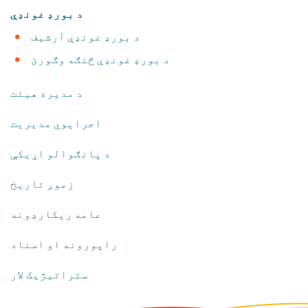
​د بورډ غونډې
​د بورډ غونډې آرشیف
د بورډ غونډې څنګه وګورئ
د مدیره هیئت
​اجرایوي مدیریت
د پانګوالو اړیکې
زموږ تاریخ
​عامه ریکارډونه
​راپورونه او اسناد
​ستراتیژیک لار