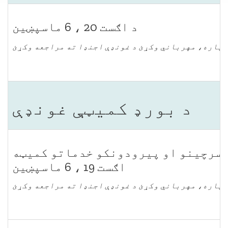
د اګست 20 ، 6 ماسپښین
ن لپاره، مهرباني وکړئ د غونډې اجنډا ته مراجعه وکړئ
د بورډ کمیټې غونډې
 سرچینو او پیرودونکو خدماتو کمیټه
اګست 19 ، 6 ماسپښین
ن لپاره، مهرباني وکړئ د غونډې اجنډا ته مراجعه وکړئ