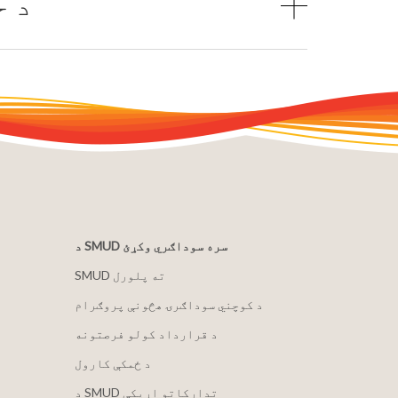
د ح
د SMUD سره سوداګري وکړئ
SMUD ته پلورل
د کوچني سوداګرۍ هڅونې پروګرام
د قرارداد کولو فرصتونه
د ځمکې کارول
د SMUD تدارکاتو اړیکې