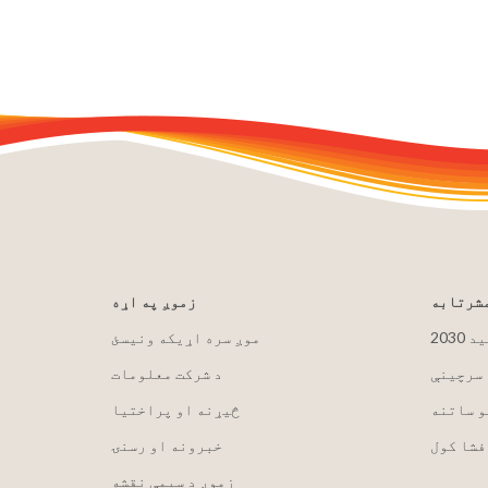
مشرتابه
زموږ په اړه
لید
موږ سره اړیکه ونیسئ
 سرچینې
د شرکت معلومات
و ساتنه
څیړنه او پراختیا
فشا کول
خبرونه او رسنۍ
زموږ د سیمې نقشه