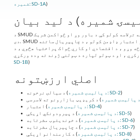
)
شمیره: SD-1A
د SMUD لید د یو ټول شموله، صفر کاربن اقتصاد په ترلاسه کولو کې د باور وړ او ځواکمن شریک
دی. SMUD به د نوښت ګړندي کولو ، د انرژي ارزونې او اعتبار ډاډمن کولو ، د چاپیریال ساتنه
ه وړو ، د اقتصادي او کاري ځواک پراختیا هڅوي ، د
SD-1B
)
اصلي ارزښتونه
)
د پالیسۍ شمیره: SD-2
د سیالۍ نرخونه (
د کریډیټ بازارونو ته لاسرسی (
)
د پالیسۍ شمیره: SD-4
اعتبار (
)
د پالیسۍ شمیره: SD-5
د پیرودونکي اړیکې (
)
د پالیسۍ شمیره: SD-6
د خوندیتوب مشرتابه (
)
د پالیسۍ شمیره: SD-7
د چاپیریال مشرتابه (
)
د پالیسۍ شمیره: SD-8
د کارمندانو اړیکې (