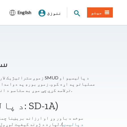
د سایټ لټون
مینو
English
ننوزئ
​
زموږ ستراتیژیک لارښود مو
عملیاتو په اړه کوو. زموږ بورډ په دوامداره
ترلاسه کړي چې موږ به ستاسو د انرژۍ اړتیاوې پوره کړو، دواړه اوس او راتلونکي کې.
د هدف بیان (د پالیسۍ شمیره: SD-1A)
د پالیسۍ
لپاره د ژوند کیفیت لوړول او د پاکې انرژۍ راتلونکي ته د لیږد رهبري کول دي. (