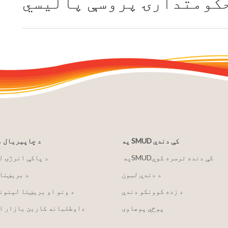
کومتدارۍ پروسې پالیسي
په SMUD کې دندې
د چاپیریال 
په ‏‎SMUD‎‏ کې دنده ترسره کوي
2030 د پاکې انرژۍ 
د دندې لټون
د بریښنا
د زده کوونکو دندې
د ونو او بریښنا لینون
پوځي پوهاوی
داوطلبانه کاربن بازار ا