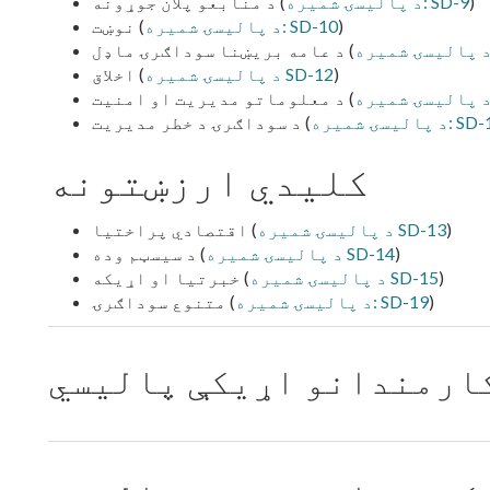
)
د پالیسۍ شمیره: SD-9
د منابعو پلان جوړونه (
)
د پالیسۍ شمیره: SD-10
نوښت (
د عامه بریښنا سوداګرۍ ماډل (
)
د پالیسۍ شمیره SD-12
اخلاق (
د معلوماتو مدیریت او امنیت (
سۍ شمیره: SD-17
د سوداګرۍ د خطر مدیریت (
کلیدي ارزښتونه
)
د پالیسۍ شمیره SD-13
اقتصادي پراختیا (
)
د پالیسۍ شمیره SD-14
د سیسټم وده (
)
د پالیسۍ شمیره SD-15
خبرتیا او اړیکه (
)
د پالیسۍ شمیره: SD-19
متنوع سوداګرۍ (
کارمندانو اړیکې پالیسي