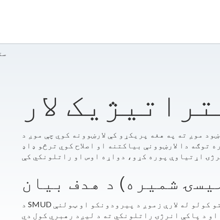
​س
ستراتیژیک لار
ږ ته په هغه پریکړو کې لارښوونه کوي چې موږ د SMUD د پالیسیو او
 توګه دا لارښوونې بیاکتنه او اصلاح کوي ترڅو ډاډ
د SMUD موخه د باور وړ او ارزانه بریښنا چمتو کولو له لارې زموږ د پیرودونکو او ټولنې