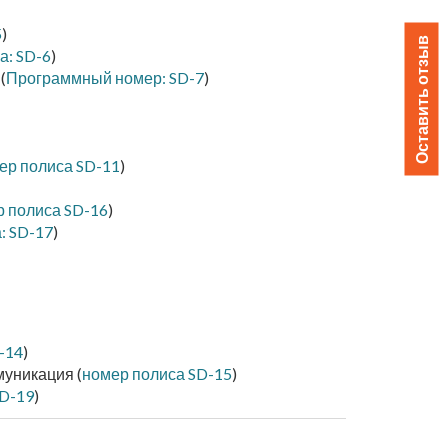
5
)
Оставить отзыв
а: SD-6
)
(
Программный номер: SD-7
)
ер полиса SD-11
)
 полиса SD-16
)
: SD-17
)
-14
)
уникация (
номер полиса SD-15
)
SD-19
)