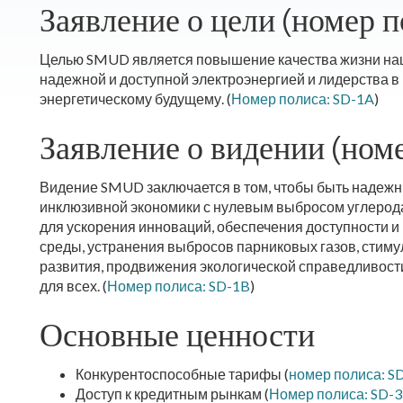
Заявление о цели (номер п
Целью SMUD является повышение качества жизни наш
надежной и доступной электроэнергией и лидерства в 
энергетическому будущему. (
Номер полиса: SD-1A
)
Заявление о видении (номе
Видение SMUD заключается в том, чтобы быть надеж
инклюзивной экономики с нулевым выбросом углерод
для ускорения инноваций, обеспечения доступности 
среды, устранения выбросов парниковых газов, стиму
развития, продвижения экологической справедливос
для всех. (
Номер полиса: SD-1B
)
Основные ценности
Конкурентоспособные тарифы (
номер полиса: S
Доступ к кредитным рынкам (
Номер полиса: SD-3