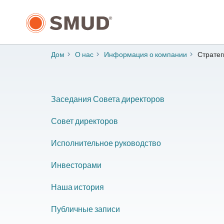
Перейти
к
основному
содержанию
Дом
О нас
Информация о компании
​Страте
​Заседания Совета директоров
Совет директоров
​Исполнительное руководство
Инвесторами
Наша история
​Публичные записи