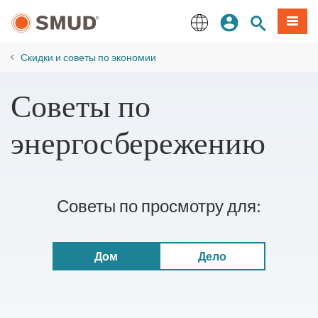
Перейти
вход
Поиск по 
Мен
к
основному
English
содержанию
​​Скидки и советы по экономии
Советы по
энергосбережению
Советы по просмотру для:
Дом
Дело