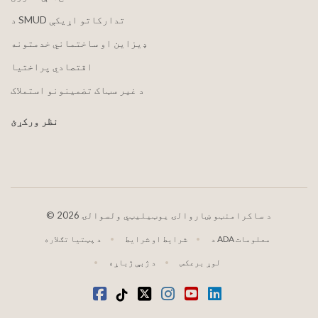
د SMUD تدارکاتو اړیکې
ډیزاین او ساختماني خدمتونه
اقتصادي پراختیا
د غیر سټاک تضمینونو استملاک
نظر ورکړئ
2026 د ساکرامنټو ښاروالۍ یوټیلیټي ولسوالۍ
©
د ADA معلومات
شرایط او شرایط
د پټتیا تګلاره
لوړ برعکس
د ژبې ژباړه
LinkedIn
یوټیوب
انسټاګرام
ټویټر
ټیک ټاک
فیسبوک