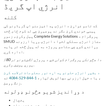
انرژي اپ گریڈ
کتنه
که تاسو غواړئ د انرژۍ په اغیزمنو اپ گریڈونو کې
پیسې خوندي کړئ مګر نه پوهیږئ چې له کوم ځای څخه
پیل وکړئ، زموږ Complete Energy Solutions پروګرام د
SMUD مجاز انرژۍ مسلکي لخوا د انرژۍ وړیا ارزونه
وړاندې کوي چې ستاسو پروژه به له پیل څخه تر پایه
اداره کړي.
دا هڅونکی پروګرام کولی شي د پروژې لګښتونو تر 80٪
پورې پوښښ وکړي.
د بشپړ انرژی حلونو په اړه نور معلومات ترلاسه کړئ
، یا د خپل ارزونې مهالویش لپاره
1-844-529-4084
ته
زنګ ووهئ.
د وړاندیز شویو هڅونو ډولونه
یخچال
د خواړو خدمت تجهیزات