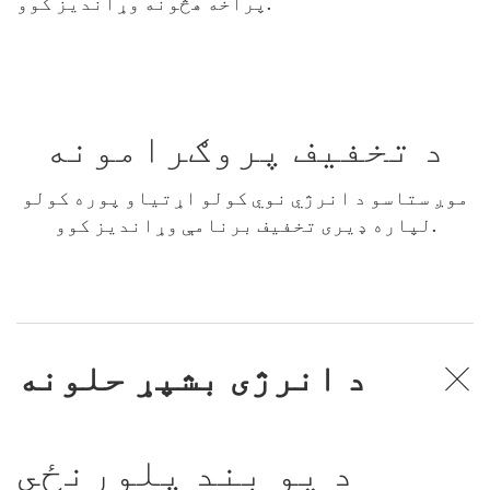
پراخه هڅونه وړاندیز کوو.
د تخفیف پروګرامونه
موږ ستاسو د انرژي نوي کولو اړتیاو پوره کولو
لپاره ډیری تخفیف برنامې وړاندیز کوو.
د انرژی بشپړ حلونه
د یو بند پلورنځي