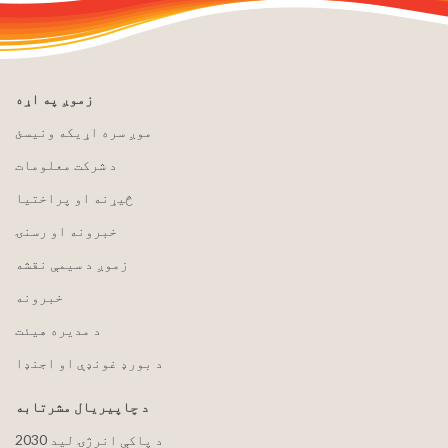
زموږ په اړه
موږ سره اړیکه ونیسئ
د شرکت معلومات
څیړنه او پراختیا
خبرونه او رسنۍ
زموږ د سیمې نقشه
خبرونه
د مدیره هیئت
د بورډ غونډې او اجنډا
د چاپیریال مشرتابه
2030 د پاکې انرژۍ لید