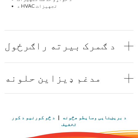
د HVAC تجهیزات
د ګمرک بیرته راګرځول
مدغم ډیزاین حلونه
د بریښنایی وسایطو هڅونه
|
د څو کورنیو د کور
تخفیف