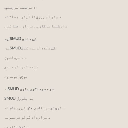
د بریښنا سرچینې
د ونو او بریښنا لینونو ساتنه
داوطلبانه کاربن بازار افشا کول
په SMUD کې دندې
په ‏‎SMUD‎‏ کې دنده ترسره کوي
د دندې لټون
د زده کوونکو دندې
پوځي پوهاوی
د SMUD سره سوداګري وکړئ
SMUD ته پلورل
د کوچني سوداګرۍ هڅونې پروګرام
د قرارداد کولو فرصتونه
د ځمکې کارول