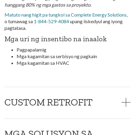
hanggang 80% ng mga gastos sa proyekto.
Matuto nang higit pa tungkol sa Complete Energy Solutions
,
o tumawag sa
1-844-529-4084
upang iiskedyul ang iyong
pagtatasa.
Mga uri ng insentibo na inaalok
Pagpapalamig
Mga kagamitan sa serbisyo ng pagkain
Mga kagamitan sa HVAC
CUSTOM RETROFIT
MGA SOLUSYON SA