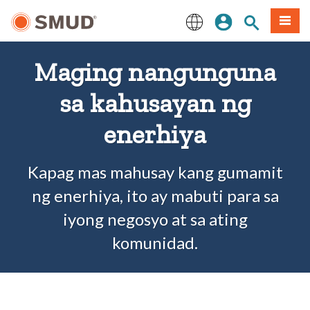
Lumaktaw
Mag-sign In
Paghahanap 
Menu
sa
Pangunahing
English
Nilalaman
Maging nangunguna
sa kahusayan ng
enerhiya
Kapag mas mahusay kang gumamit
ng enerhiya, ito ay mabuti para sa
iyong negosyo at sa ating
komunidad.