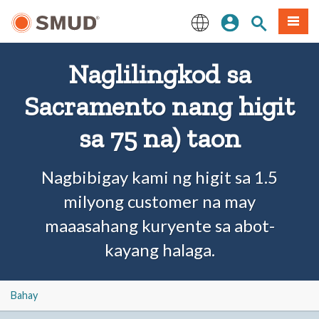
Lumaktaw
Mag-sign In
Paghahanap 
Menu
sa
Pangunahing
English
Nilalaman
Naglilingkod sa
Sacramento nang higit
sa 75 na) taon
Nagbibigay kami ng higit sa 1.5
milyong customer na may
maaasahang kuryente sa abot-
kayang halaga.
Bahay