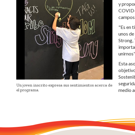
y propo
COVID-1
campos 
"Es en 
unos de 
Strong, 
importa
unirnos"
Esta as
objetiv
Sosteni
segurid
Un joven inscrito expresa sus sentimientos acerca de
medio a
el programa.