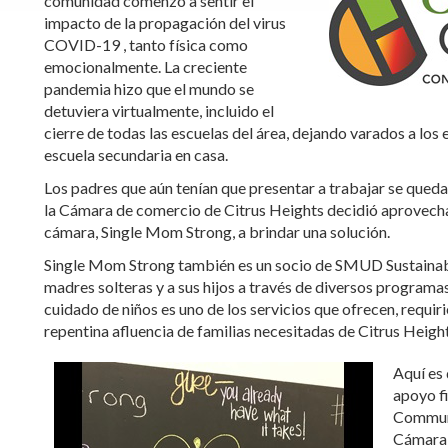
comunidad comenzó a sentir el
impacto de la propagación del virus
COVID-19 , tanto física como
emocionalmente. La creciente
pandemia hizo que el mundo se
detuviera virtualmente, incluido el
cierre de todas las escuelas del área, dejando varados a los 
escuela secundaria en casa.
Los padres que aún tenían que presentar a trabajar se quedab
la Cámara de comercio de Citrus Heights decidió aprovechar 
cámara, Single Mom Strong, a brindar una solución.
Single Mom Strong también es un socio de SMUD Sustainab
madres solteras y a sus hijos a través de diversos programa
cuidado de niños es uno de los servicios que ofrecen, requi
repentina afluencia de familias necesitadas de Citrus Height
Aquí es
apoyo f
Communi
Cámara,