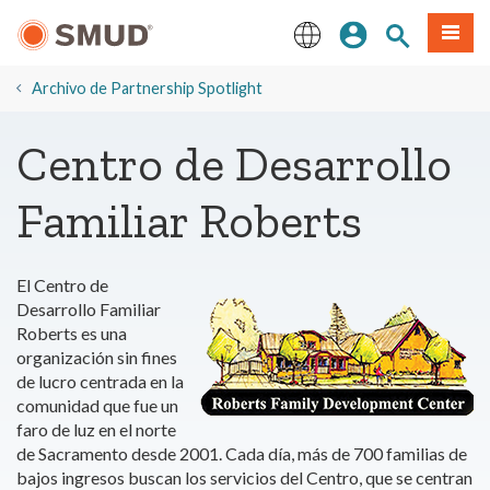
Ir
Iniciar sesión
Buscar en el 
Menú
al
contenido
English
principal
Archivo de Partnership Spotlight
Centro de Desarrollo
Familiar Roberts
El Centro de
Desarrollo Familiar
Roberts es una
organización sin fines
de lucro centrada en la
comunidad que fue un
faro de luz en el norte
de Sacramento desde 2001. Cada día, más de 700 familias de
bajos ingresos buscan los servicios del Centro, que se centran