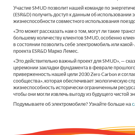
Участие SMUD позволит нашей команде по энергетиче
(ESR&D) получить доступ к данным об использовании 
жизнеспособности совместного использования поездо
«Это может рассказать нам о том, могут ли такие транс
большему количеству клиентов SMUD, особенно клиент
в состоянии позволить себе электромобиль или какой
проекта ESR&D Марко Лемес.
«Это действительно важный проект для SMUD», — ска
церемонии закладки фундамента в феврале прошлого 
приверженность нашей цели 2030 Zero Carbon и согл
сообщества», которая обеспечивает экологическую с
жизнеспособность исторически ограниченным ресурса
чтобы они могли извлечь выгоду из будущего чистой эн
Подумываете об электромобиле? Узнайте больше на
с