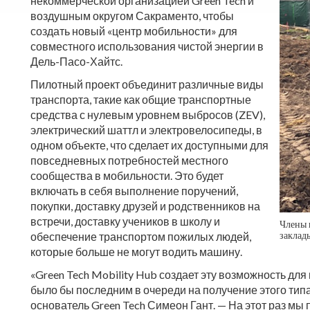
некоммерческой организацией Green Tech и
воздушным округом Сакраменто, чтобы
создать новый «центр мобильности» для
совместного использования чистой энергии в
Дель-Пасо-Хайтс.
Пилотный проект объединит различные виды
транспорта, такие как общие транспортные
средства с нулевым уровнем выбросов (ZEV),
электрический шаттл и электровелосипеды, в
одном объекте, что сделает их доступными для
повседневных потребностей местного
сообщества в мобильности. Это будет
включать в себя выполнение поручений,
покупки, доставку друзей и родственников на
встречи, доставку учеников в школу и
Члены 
заклад
обеспечение транспортом пожилых людей,
которые больше не могут водить машину.
«Green Tech Mobility Hub создает эту возможность дл
было бы последним в очереди на получение этого тип
основатель Green Tech Симеон Гант. — На этот раз мы 