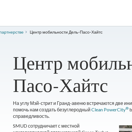
 партнерстве
Центр мобильности Дель-Пасо-Хайтс
Центр мобиль
Пасо-Хайтс
На углу Мэй-стрит и Гранд-авеню встречаются две ин
®
помочь нам создать безуглеродный
Clean PowerCity
b
справедливость.
SMUD сотрудничает с местной