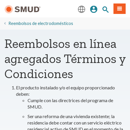
Ir
Iniciar sesión
Buscar en el 
Menú
al
contenido
English
principal
​Reembolsos de electrodomésticos
Reembolsos en línea
agregados Términos y
Condiciones
El producto instalado y/o el equipo proporcionado
deben:
Cumple con las directrices del programa de
SMUD.
Ser una reforma de una vivienda existente; la
residencia debe contar con un servicio eléctrico
residencial activo de SMUD en el momento de la