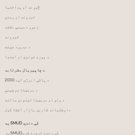
څیړنه او پراختیا
خبرونه او رسنۍ
زموږ د سیمې نقشه
خبرونه
د مدیره هیئت
د بورډ غونډې او اجنډا
د چاپیریال مشرتابه
2030 د پاکې انرژۍ لید
د بریښنا سرچینې
د ونو او بریښنا لینونو ساتنه
داوطلبانه کاربن بازار افشا کول
په SMUD کې دندې
په ‏‎SMUD‎‏ کې دنده ترسره کوي