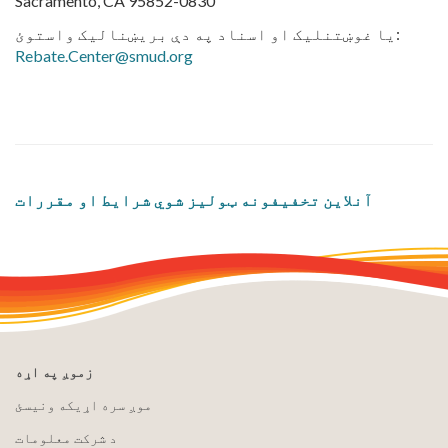
Sacramento, CA 95852-0830
یا غوښتنلیک او اسناد په دې بریښنالیک واستوئ:
Rebate.Center@smud.org
آنلاین تخفیفونه ټولیز شوي شرایط او مقررات
زموږ په اړه
موږ سره اړیکه ونیسئ
د شرکت معلومات