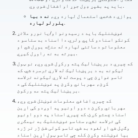
باید په بشپړ ډول جوړ او اشغال شوی وي.
یوازې د شخصي استعمال لپاره وي،
نه د بیا
.
پلورلو لپاره
غوښتنلیک باید د رسیدونو او/یا نورو ملاتړ
کونکو اسنادو کاپي ولري. دا اسناد به ستاسو د
معلوماتو د ساتنې لپاره له منځه یوړل شي او
بیرته به نه راوړل کیږي.
که چیرې د برېښنالیک پته ورکړل شوې وي، نو ټول
لیکونه به د برېښنالیک له لارې ترسره شي. که
تاسو غواړئ چې د پوست له لارې لیکونه ترلاسه
کړئ، مهرباني وکړئ په غوښتنلیک کې د
بریښنالیک پته مه ورکوئ.
که چیرې اضافي معلومات غوښتل شوي وي،
مهرباني وکړئ د دوو اونیو په اوږدو کې اړین
اسناد چمتو کړئ. که چیرې اسناد په دوو اونیو
کې ترلاسه نشي، ستاسو غوښتنلیک به نیمګړی
وګڼل شي او لغوه به شي. تاسو کولی شئ ژر تر ژره
بیا غوښتنه وکړئ کله چې تاسو ټول اړین اسناد