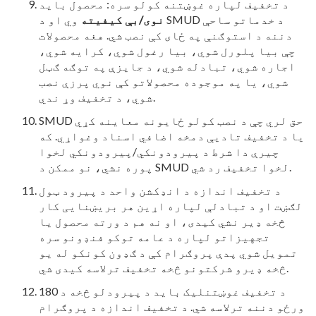
د تخفیف لپاره غوښتنه کولو سره: محصول باید
نوی/بې کیفیته
وي او د SMUD د خدماتو ساحې
دننه د استوګنې په ځای کې نصب شي. هغه محصولات
چې بیا پلورل شوي، بیا رغول شوي، کرایه شوي،
اجاره شوي، تبادله شوي، د جایزې په توګه ګټل
شوي، یا په موجوده محصولاتو کې نوي پرزې نصب
شوي، د تخفیف وړ ندي.
SMUD حق لري چې د نصب کولو ځایونه معاینه کړي
یا د تخفیف تادیې دمخه اضافي اسناد وغواړي. که
چیرې دا شرط د پیرودونکي/پیرودونکي لخوا
پوره نشي، نو ممکن د SMUD لخوا تخفیف رد شي.
د تخفیف اندازه د انډکشن واحد د پیرود ټول
لګښت او د تبادلې لپاره اړین هر بریښنایی کار
څخه ډیر نشي کیدی، او نه هم د ورته محصول یا
تجهیزاتو لپاره د عامه توکو فنډونو سره
تمویل شوي پدې پروګرام کې د ګډون کونکو له یو
څخه ډیرو شرکتونو څخه تخفیف ترلاسه کیدی شي.
د تخفیف غوښتنلیک باید د پیرودلو څخه د 180
ورځو دننه ترلاسه شي. د تخفیف اندازه د پروګرام