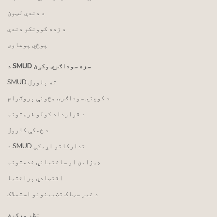
د دندې لټون
د زده کوونکو دندې
پوځي پوهاوی
د SMUD سره سوداګري وکړئ
SMUD ته پلورل
د کوچني سوداګرۍ هڅونې پروګرام
د قرارداد کولو فرصتونه
د ځمکې کارول
د SMUD تدارکاتو اړیکې
ډیزاین او ساختماني خدمتونه
اقتصادي پراختیا
د غیر سټاک تضمینونو استملاک
نظر ورکړئ