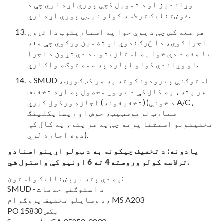
وړاندیز او د تمویل کچې پورې اړه لري چې د
غوښتنلیک ترلاسه کولو نیټې پورې اړه لري.
هر هغه کس چې د یوې خوا په استازیتوب دا تړون
اجرا کوي، دا څرګندوي او تضمین ورکوي چې هغه
یا هغه د دې خوا په استازیتوب د دې تړون د اجرا
او وړاندې کولو لپاره په سمه توګه واک لري.
د SMUD استوګنې پیرودونکو ته په هر کټګورۍ،
هر پته، په کال کې د یو وړ محصول په اړه تخفیف
(تخفیفونه) اجازه ورکول کیږي (د خونې A/C،
سمارټ ترموسټیټ، حوض او ریسایکلینګ
تخفیفونو استثنا پرته چې په هر پته، په کال کې
دوه اجازه لري).
یادونه: د تخفیف چیکونه به د ټولو اړینو اسنادو
ترلاسه کولو وروسته 4 ته 6 اونیو کې واستول شي.
په دې پته برېښنالیک واستوئ:
SMUD - د استوګنې خدمات
د وسایلو تخفیف پروګرام، MS A203
PO بکس 15830