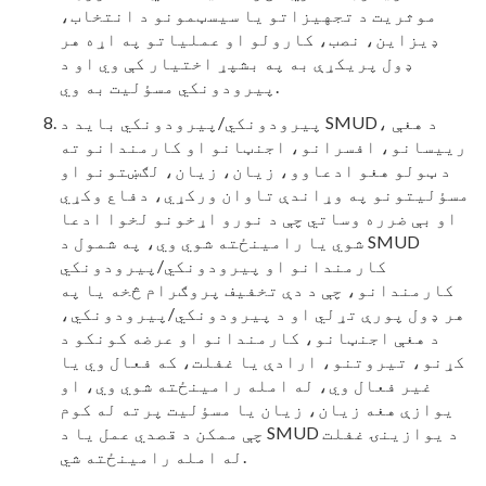
موثریت د تجهیزاتو یا سیسټمونو د انتخاب،
ډیزاین، نصب، کارولو او عملیاتو په اړه هر
ډول پریکړې به په بشپړ اختیار کې وي او د
پیرودونکي مسؤلیت به وي.
پیرودونکي/پیرودونکي باید د SMUD، د هغې
رییسانو، افسرانو، اجنټانو او کارمندانو ته
د ټولو هغو ادعاوو، زیان، زیان، لګښتونو او
مسؤلیتونو په وړاندې تاوان ورکړي، دفاع وکړي
او بې ضرره وساتي چې د نورو اړخونو لخوا ادعا
شوي یا رامینځته شوي وي، په شمول د SMUD
کارمندانو او پیرودونکي/پیرودونکي
کارمندانو، چې د دې تخفیف پروګرام څخه یا په
هر ډول پورې تړلي او د پیرودونکي/پیرودونکي،
د هغې اجنټانو، کارمندانو او عرضه کونکو د
کړنو، تیروتنو، ارادې یا غفلت، که فعال وي یا
غیر فعال وي، له امله رامینځته شوي وي، او
یوازې هغه زیان، زیان یا مسؤلیت پرته له کوم
چې ممکن د قصدي عمل یا د SMUD د یوازینۍ غفلت
له امله رامینځته شي.