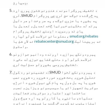
وسپارئ.
د تخفیف پروګرامونه د فنډونو شتون پورې اړه
لري. SMUD په څرګنده توګه حق لري چې پروګرام
په بشپړه یا جزوي توګه، په هر وخت او هر دلیل
پرته له مخکینۍ خبرتیا څخه تعدیل، تعدیل یا
پای ته ورسوي. د اوسني تخفیف پروګرام
smud.org/rebates
معلوماتو ترلاسه کولو لپاره،
ته بریښنالیک
rebatecenter@smud.org
ته لاړ شئ یا
واستوئ.
پیرودونکي یوازې د اړونده ودانیو جوازونو
ترلاسه کولو او د محلي قضايي حوزې له مخې د
تفتیش پروسې بشپړولو مسؤلیت لري.
د تضمینونو رد کول: SMUD د پیرودونکي لخوا
تحلیل شوي، بحث شوي، غوره شوي، رد شوي، نصب
شوي یا په بل ډول په پام کې نیول شوي د انرژۍ
موثریت تجهیزاتو یا سیسټمونو ډیزاین، نصب،
ساختماني، اعتبار، موثریت، فعالیت،
عملیات، ساتنې، یا کارولو په اړه هیڅ ډول
استازیتوب نه کوي، څرګند یا ضمني. د انرژۍ د