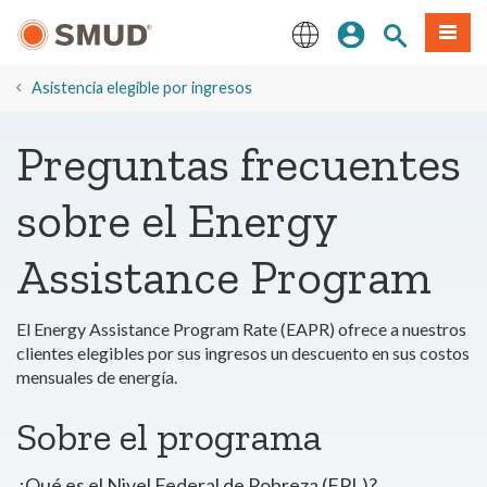
Ir
Iniciar sesión
Buscar en el 
Menú
al
contenido
English
principal
Asistencia elegible por ingresos
Preguntas frecuentes
sobre el Energy
Assistance Program
El Energy Assistance Program Rate (EAPR) ofrece a nuestros
clientes elegibles por sus ingresos un descuento en sus costos
mensuales de energía.
Sobre el programa
¿Qué es el Nivel Federal de Pobreza (FPL)?