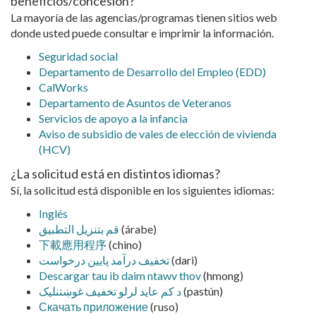
beneficios/concesión?
La mayoría de las agencias/programas tienen sitios web
donde usted puede consultar e imprimir la información.
Seguridad social
Departamento de Desarrollo del Empleo (EDD)
CalWorks
Departamento de Asuntos de Veteranos
Servicios de apoyo a la infancia
Aviso de subsidio de vales de elección de vivienda
(HCV)
¿La solicitud está en distintos idiomas?
Sí, la solicitud está disponible en los siguientes idiomas:
Inglés
قم بتنزيل التطبيق
(árabe)
下載應用程序
(chino)
تخفیف درآمد پایین درخواست
(dari)
Descargar tau ib daim ntawv thov
(hmong)
د کم عايد لرلو تخفيف غوښتنليک
(pastún)
Скачать приложение
(ruso)